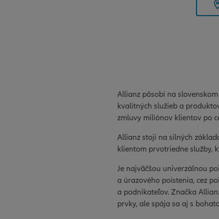
Allianz pôsobí na slovenskom
kvalitných služieb a produktov
zmluvy miliónov klientov po c
Allianz stojí na silných zákla
klientom prvotriedne služby,
Je najväčšou univerzálnou po
a úrazového poistenia, cez po
a podnikateľov. Značka Allia
prvky, ale spája sa aj s boha