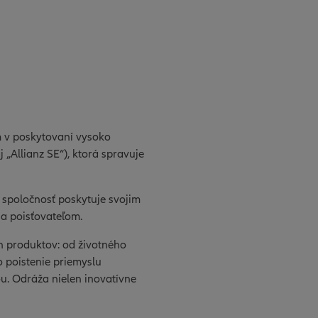
m v poskytovaní vysoko
 „Allianz SE“), ktorá spravuje
že spoločnosť poskytuje svojim
 a poisťovateľom.
h produktov: od životného
o poistenie priemyslu
u. Odráža nielen inovatívne