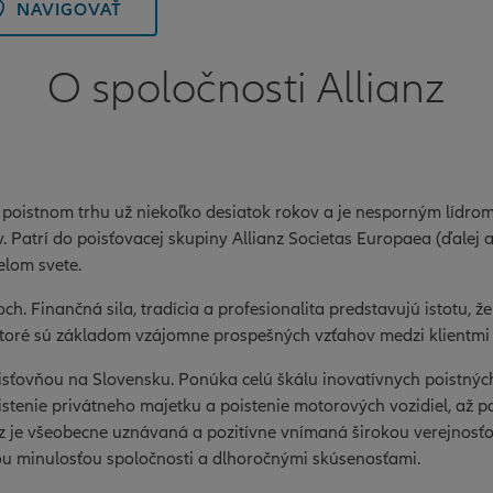
NAVIGOVAŤ
O spoločnosti Allianz
 poistnom trhu už niekoľko desiatok rokov a je nesporným lídro
. Patrí do poisťovacej skupiny Allianz Societas Europaea (ďalej aj
elom svete.
doch. Finančná sila, tradícia a profesionalita predstavujú istotu, 
 ktoré sú základom vzájomne prospešných vzťahov medzi klientmi
isťovňou na Slovensku. Ponúka celú škálu inovatívnych poistnýc
istenie privátneho majetku a poistenie motorových vozidiel, až p
nz je všeobecne uznávaná a pozitívne vnímaná širokou verejnosťo
tou minulosťou spoločnosti a dlhoročnými skúsenosťami.