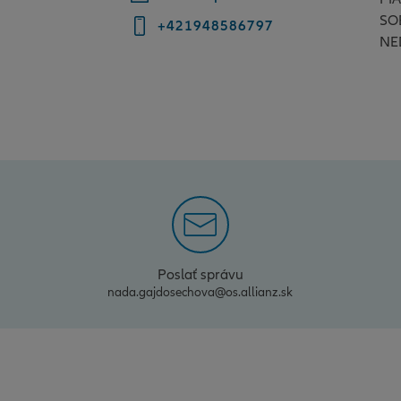
SO
+421948586797
NE
Poslať správu
nada.gajdosechova@os.allianz.sk