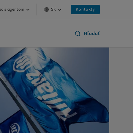
 sa s agentom
SK
Kontakty
Hľadať