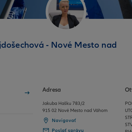
ajdošechová - Nové Mesto nad
Adresa
Ot
Jakuba Hašku 783/2
PO
915 02 Nové Mesto nad Váhom
UT
ST
Navigovať
ST
Poslať správu
PIA