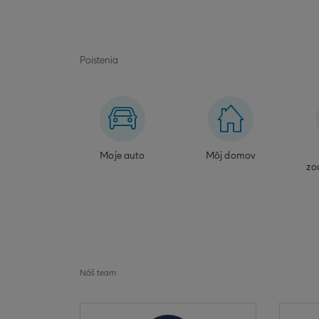
Poistenia
Moje auto
Môj domov
zo
Náš team