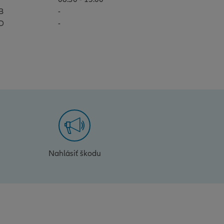
B
-
D
-
Nahlásiť škodu