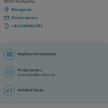
05342 Krompachy
Navigovať
Poslať správu
+421948491591
Naplánovať stretnutie
Poslať správu
jana.slacka@os.allianz.sk
Nahlásiť škodu