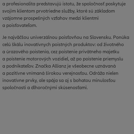
a profesionalita predstavujú istotu, že spoločnosť poskytuje
svojim klientom prvotriedne služby, ktoré sú základom
vzájomne prospešných vzťahov medzi klientmi
a poisťovateľom.
Je najväčšou univerzálnou poisťovňou na Slovensku. Ponúka
celú škálu inovatívnych poistných produktov: od životného
a úrazového poistenia, cez poistenie privátneho majetku
a poistenie motorových vozidiel, až po poistenie priemyslu
a podnikateľov. Značka Allianz je všeobecne uznávaná
a pozitívne vnímaná širokou verejnosťou. Odráža nielen
inovatívne prvky, ale spája sa aj s bohatou minulosťou
spoločnosti a dlhoročnými skúsenosťami.