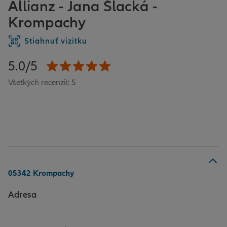
Allianz - Jana Šlacká -
Krompachy
Stiahnuť vizitku
5.0/5
Všetkých recenzií: 5
05342 Krompachy
Adresa