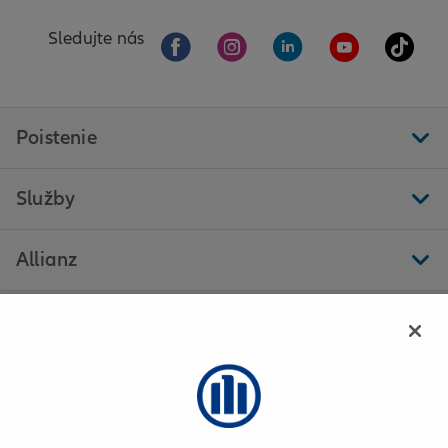
Sledujte nás
Poistenie
Služby
Allianz
Ďalšie stránky
Allianz - Jana Šlacká - Krompachy