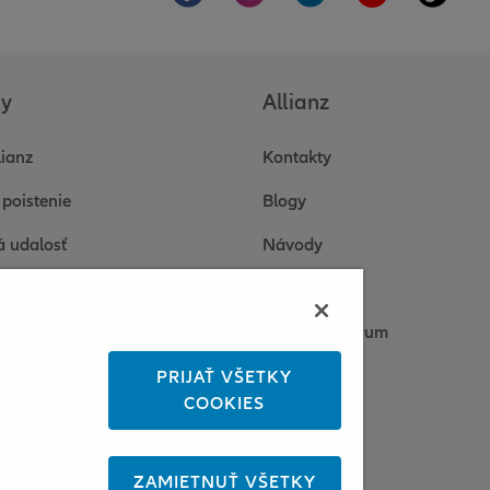
by
Allianz
lianz
Kontakty
 poistenie
Blogy
á udalosť
Návody
 a odpovede
O nás
enty
Tlačové centrum
onická komunikácia
Kariéra
PRIJAŤ VŠETKY
COOKIES
 platba poistného
Udržateľnosť
 riešenie požiadaviek
Informácie
ZAMIETNUŤ VŠETKY