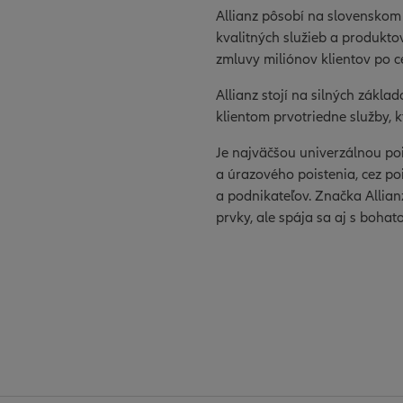
Allianz pôsobí na slovenskom
kvalitných služieb a produktov
zmluvy miliónov klientov po c
Allianz stojí na silných zákla
klientom prvotriedne služby,
Je najväčšou univerzálnou po
a úrazového poistenia, cez po
a podnikateľov. Značka Allia
prvky, ale spája sa aj s boha