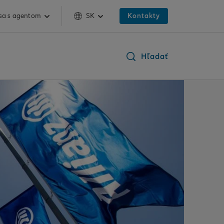
 sa s agentom
SK
Kontakty
Hľadať