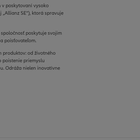
m v poskytovaní vysoko
 „Allianz SE“), ktorá spravuje
že spoločnosť poskytuje svojim
 a poisťovateľom.
h produktov: od životného
o poistenie priemyslu
u. Odráža nielen inovatívne