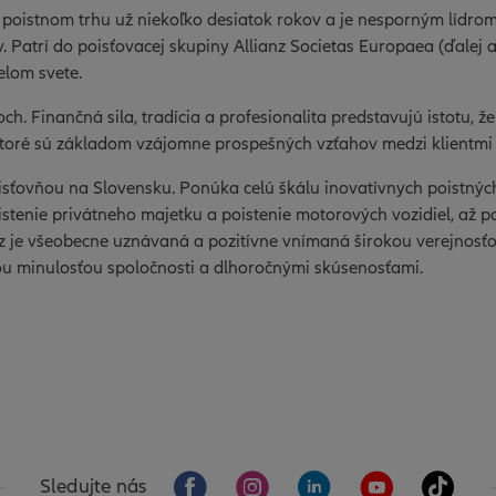
 poistnom trhu už niekoľko desiatok rokov a je nesporným lídro
. Patrí do poisťovacej skupiny Allianz Societas Europaea (ďalej aj
elom svete.
doch. Finančná sila, tradícia a profesionalita predstavujú istotu, 
 ktoré sú základom vzájomne prospešných vzťahov medzi klientmi
isťovňou na Slovensku. Ponúka celú škálu inovatívnych poistnýc
istenie privátneho majetku a poistenie motorových vozidiel, až p
nz je všeobecne uznávaná a pozitívne vnímaná širokou verejnosťo
tou minulosťou spoločnosti a dlhoročnými skúsenosťami.
Sledujte nás