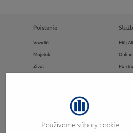
Poistenie
Služ
Vozidlá
Môj Al
Majetok
Online
Život
Poistn
Cestovné poistenie
Otázky
Firmy a podnikatelia
Dokum
Elektr
Online
Používame súbory cookie
Online