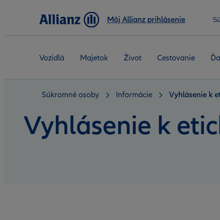
Môj Allianz prihlásenie
S
Vozidlá
Majetok
Život
Cestovanie
Ďa
Súkromné osoby
Informácie
Vyhlásenie k 
Vyhlásenie k et