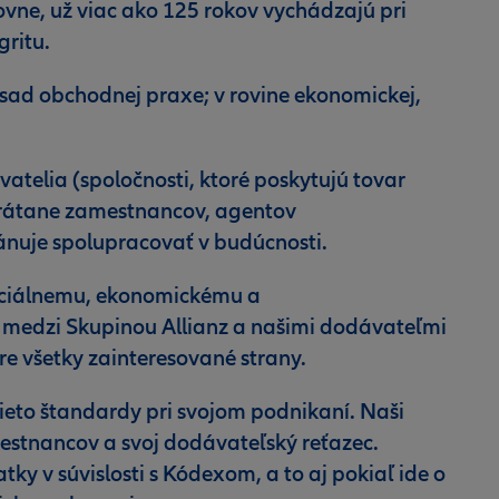
ťovne, už viac ako 125 rokov vychádzajú pri
gritu.
sad obchodnej praxe; v rovine ekonomickej,
atelia (spoločnosti, ktoré poskytujú tovar
 vrátane zamestnancov, agentov
lánuje spolupracovať v budúcnosti.
sociálnemu, ekonomickému a
 medzi Skupinou Allianz a našimi dodávateľmi
e všetky zainteresované strany.
ieto štandardy pri svojom podnikaní. Naši
estnancov a svoj dodávateľský reťazec.
y v súvislosti s Kódexom, a to aj pokiaľ ide o