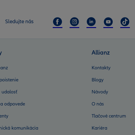
Sledujte nás
y
Allianz
ianz
Kontakty
poistenie
Blogy
 udalosť
Návody
 a odpovede
O nás
enty
Tlačové centrum
onická komunikácia
Kariéra