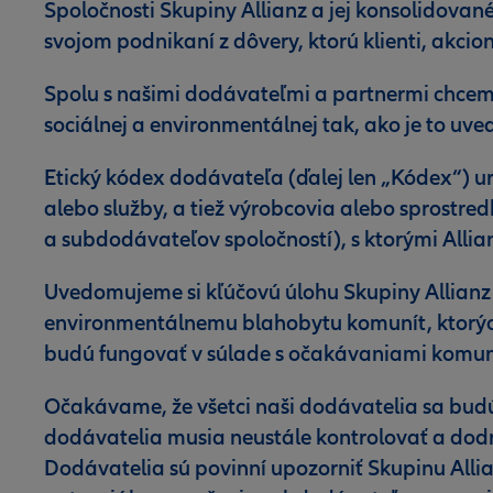
Spoločnosti Skupiny Allianz a jej konsolidované
svojom podnikaní z dôvery, ktorú klienti, akcion
Spolu s našimi dodávateľmi a partnermi chcem
sociálnej a environmentálnej tak, ako je to uv
Etický kódex dodávateľa (ďalej len „Kódex“) ur
alebo služby, a tiež výrobcovia alebo sprostr
a subdodávateľov spoločností), s ktorými Allia
Uvedomujeme si kľúčovú úlohu Skupiny Allianz
environmentálnemu blahobytu komunít, ktorých
budú fungovať v súlade s očakávaniami komunit
Očakávame, že všetci naši dodávatelia sa budú
dodávatelia musia neustále kontrolovať a dodr
Dodávatelia sú povinní upozorniť Skupinu Allia