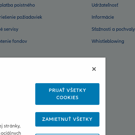
platba poistného
Udržateľnosť
riešenie požiadaviek
Informácie
é servisy
Sťažnosti a pochvaly
tenie fondov
Whistleblowing
PRIJAŤ VŠETKY
COOKIES
ZAMIETNUŤ VŠETKY
j stránky,
sociálnych