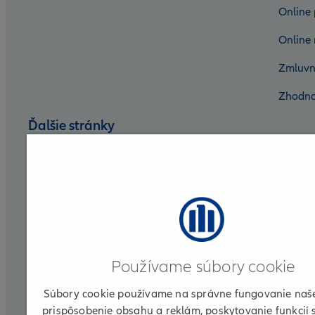
Online 
Online 
Zmluvn
Zhodno
Ďalšie stránky
Nadácia Allianz
Allianz DSS
Allianz Group
Allianz for Life
Používame súbory cookie
Allianz ELKO
Súbory cookie používame na správne fungovanie naše
Partnerská zóna
prispôsobenie obsahu a reklám, poskytovanie funkcií 