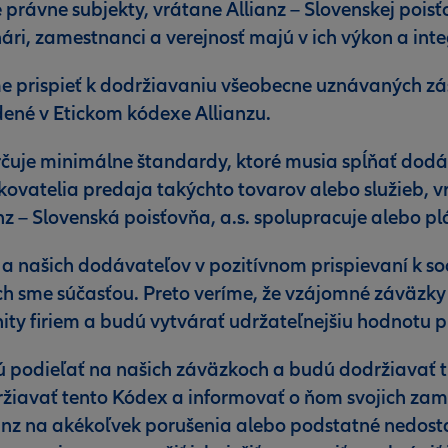
 právne subjekty, vrátane Allianz – Slovenskej pois
ári, zamestnanci a verejnosť majú v ich výkon a inte
e prispieť k dodržiavaniu všeobecne uznávaných zá
edené v Etickom kódexe Allianzu.
čuje minimálne štandardy, ktoré musia spĺňať dodáv
edkovatelia predaja takýchto tovarov alebo služieb,
nz – Slovenská poisťovňa, a.s. spolupracuje alebo p
 a našich dodávateľov v pozitívnom prispievaní k 
 sme súčasťou. Preto veríme, že vzájomné záväzky
y firiem a budú vytvárať udržateľnejšiu hodnotu pr
 podieľať na našich záväzkoch a budú dodržiavať t
žiavať tento Kódex a informovať o ňom svojich zam
nz na akékoľvek porušenia alebo podstatné nedostatk