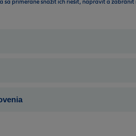
sa primerane snažiť ich riešiť, napraviť a zabrániť
ovenia