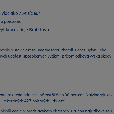
viac ako 75-tisíc eur
é poistenie
ýtlkmi eviduje Bratislava
očasie a stav ciest sa úmerne tomu zhoršil. Počas uplynulého
ných udalostí spôsobených výtlkmi, pričom celková výška škody
nto rok teda priniesol nárast škôd o 30 percent. Najviac výtlkov
nil rekordných 427 poistných udalostí.
hlásili vodiči v bratislavských okresoch. Druhou najrizikovejšou