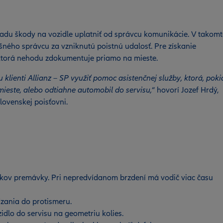
radu škody na vozidle uplatniť od správcu komunikácie. V takom
ného správcu za vzniknutú poistnú udalosť. Pre získanie
, ktorá nehodu zdokumentuje priamo na mieste.
lienti Allianz – SP využiť pomoc asistenčnej služby, ktorá, poki
ieste, alebo odtiahne automobil do servisu,
“ hovorí Jozef Hrdý,
Slovenskej poisťovni.
íkov premávky. Pri nepredvídanom brzdení má vodič viac času
dzania do protismeru.
idlo do servisu na geometriu kolies.