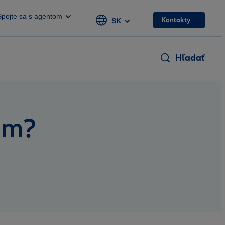
Spojte sa s agentom
Kontakty
SK
Hľadať
om?