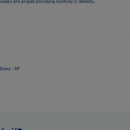
leso pre prípad policajnej kontroly či defektu.
lianz - SP