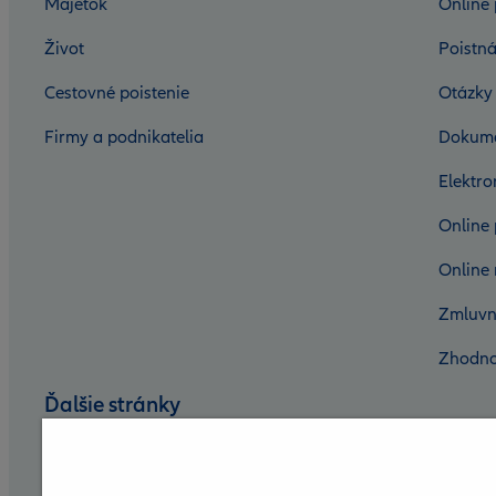
Majetok
Online 
Život
Poistná
Cestovné poistenie
Otázky
Firmy a podnikatelia
Dokum
Elektr
Online 
Online 
Zmluvn
Zhodno
Ďalšie stránky
Nadácia Allianz