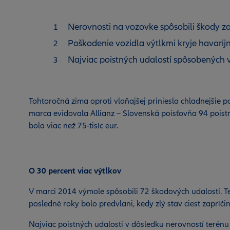
Nerovnosti na vozovke spôsobili škody za 
Poškodenie vozidla výtlkmi kryje havarijn
Najviac poistných udalostí spôsobených v
Tohtoročná zima oproti vlaňajšej priniesla chladnejšie p
marca evidovala Allianz – Slovenská poisťovňa 94 poist
bola viac než 75-tisíc eur.
O 30 percent viac výtlkov
V marci 2014 výmole spôsobili 72 škodových udalostí. Te
posledné roky bolo predvlani, kedy zlý stav ciest zapríči
Najviac poistných udalosti v dôsledku nerovností terénu 