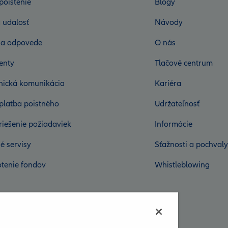
poistenie
Blogy
 udalosť
Návody
 a odpovede
O nás
enty
Tlačové centrum
onická komunikácia
Kariéra
platba poistného
Udržateľnosť
riešenie požiadaviek
Informácie
é servisy
Sťažnosti a pochvaly
tenie fondov
Whistleblowing