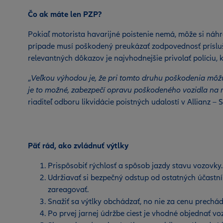
Čo ak máte len PZP?
Pokiaľ motorista havarijné poistenie nemá, môže si náh
prípade musí poškodený preukázať zodpovednosť prísluš
relevantných dôkazov je najvhodnejšie privolať políciu
„
Veľkou výhodou je, že pri tomto druhu poškodenia môžu k
je to možné, zabezpečí opravu poškodeného vozidla na m
riaditeľ odboru likvidácie poistných udalostí v Allianz – 
Päť rád, ako zvládnuť výtlky
Prispôsobiť rýchlosť a spôsob jazdy stavu vozovky.
Udržiavať si bezpečný odstup od ostatných účastn
zareagovať.
Snažiť sa výtlky obchádzať, no nie za cenu prechá
Po prvej jarnej údržbe ciest je vhodné objednať voz