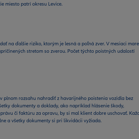
tie miesto patrí okresu Levice.
ť na ďalšie riziko, ktorým je lesná a poľná zver. V mesiaci mare
príčinených stretom so zverou. Počet týchto poistných udalostí
v plnom rozsahu nahradiť z havarijného poistenia vozidla bez
 Všetky dokumenty a doklady, ako napríklad hlásenie škody,
rávu či faktúru za opravu, by si mal klient dobre uschovať. Kaž
e a všetky dokumenty si pri likvidácii vyžiada.