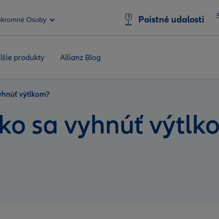
Poistné udalosti
úkromné Osoby
lšie produkty
Allianz Blog
yhnúť výtlkom?
ko sa vyhnúť výtlk