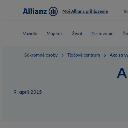
Môj Allianz prihlásenie
S
Vozidlá
Majetok
Život
Cestovanie
Ďa
Súkromné osoby
Tlačové centrum
Ako sa v
A
9. apríl 2015