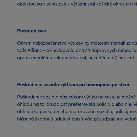
oblasťou sa v súvislosti s výtlkmi stal košický okres a tre
Pozor na zver
Okrem nebezpečenstva výtlkov by motoristi nemali zabúda
totiž Allianz – SP evidovala až 174 dopravných nehôd za
oproti minulému roku tiež stúpol, aj keď len o 7 percent.
Poškodenie vozidla výtlkom pri havarijnom poistení
Poškodenie vozidla následkom výtlku na ceste je možné 
ohľadu na to, či udalosť prešetrovala polícia alebo nie.
obhliadku poškodeného motorového vozidla, policajnú sp
hlásenú škodovú udalosť poisťovňa posudzuje individuáln