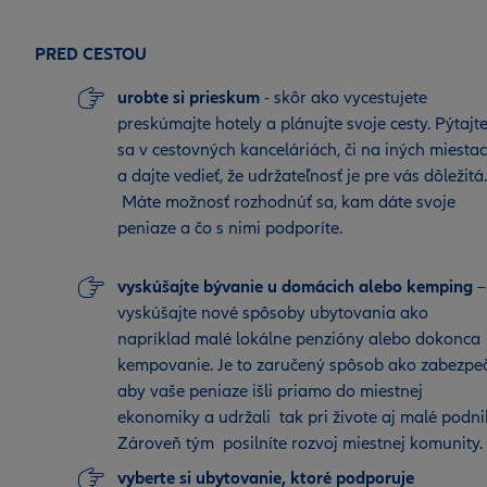
PRED CESTOU
urobte si prieskum
- skôr ako vycestujete
preskúmajte hotely a plánujte svoje cesty. Pýtajt
sa v cestovných kanceláriách, či na iných miesta
a dajte vedieť, že udržateľnosť je pre vás dôležitá.
Máte možnosť rozhodnúť sa, kam dáte svoje
peniaze a čo s nimi podporíte.
vyskúšajte bývanie u domácich alebo kemping
–
vyskúšajte nové spôsoby ubytovania ako
napríklad malé lokálne penzióny alebo dokonca
kempovanie. Je to zaručený spôsob ako zabezpeč
aby vaše peniaze išli priamo do miestnej
ekonomiky a udržali tak pri živote aj malé podni
Zároveň tým posilníte rozvoj miestnej komunity.
vyberte si ubytovanie, ktoré podporuje