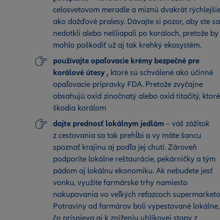
celosvetovom meradle a miznú dvakrát rýchlejši
ako dažďové pralesy. Dávajte si pozor, aby ste sa
nedotkli alebo nešliapali po koráloch, pretože by
mohlo poškodiť už aj tak krehký ekosystém.
používajte opaľovacie krémy bezpečné pre
korálové útesy ,
ktoré sú schválené ako účinné
opaľovacie prípravky FDA. Pretože zvyčajne
obsahujú oxid zinočnatý alebo oxid titačitý, ktoré
škodia korálom
dajte prednosť lokálnym jedlám
– váš zážitok
z cestovania sa tak prehĺbi a vy máte šancu
spoznať krajinu aj podľa jej chutí. Zároveň
podporíte lokálne reštaurácie, pekárničky a tým
pádom aj lokálnu ekonomiku. Ak nebudete jesť
vonku, využite farmárske trhy namiesto
nakupovania vo veľkých reťazcoch supermarketo
Potraviny od farmárov boli vypestované lokálne,
čo prispieva aj k zníženiu uhlíkovej stopy z