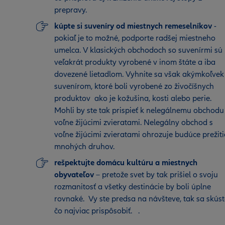
prepravy.
kúpte si suveníry od miestnych remeselníkov
-
pokiaľ je to možné, podporte radšej miestneho
umelca. V klasických obchodoch so suvenírmi sú
veľakrát produkty vyrobené v inom štáte a iba
dovezené lietadlom. Vyhnite sa však akýmkoľvek
suvenírom, ktoré boli vyrobené zo živočíšnych
produktov ako je kožušina, kosti alebo perie.
Mohli by ste tak prispieť k nelegálnemu obchodu
voľne žijúcimi zvieratami. Nelegálny obchod s
voľne žijúcimi zvieratami ohrozuje budúce prežiti
mnohých druhov.
rešpektujte domácu kultúru a miestnych
obyvateľov
– pretože svet by tak prišiel o svoju
rozmanitosť a všetky destinácie by boli úplne
rovnaké. Vy ste predsa na návšteve, tak sa skúst
čo najviac prispôsobiť. .