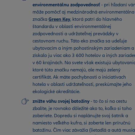
environmentálnu zodpovednosť
- pri hľadaní vá
môže pomôcť aj medzinárodná environmentálna
značka
Green Key
, ktorá patrí do hlavného
štandardu v oblasti environmentálnej
zodpovednosti a udržateľnej prevádzky v
cestovnom ruchu. Táto eko značka sa udeľuje
ubytovacím a iným pohostinským zariadeniam a
získalo ju viac ako 3 600 hotelov a iných zariade
v 60 krajinách. Na svete však existujú ubytovani
ktoré túto značku nemajú, ale majú zelený
certifikát. Ak máte pochybnosti o iniciatívach
hotela v oblasti udržateľnosti, preskúmajte jeho
ekologické akreditácie.
znížte váhu svojej batožiny
- to čo si na cestu
zbalíte, je rovnako dôležité ako to, koľko si toho
zoberiete. Dopredu si naplánujte svoj šatník a
namiesto veľkého kufra, si zoberte len príručnú
batožinu. Čím viac závažia (lietadlá a autá musia