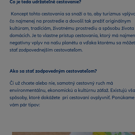
Čo je teda udržateľné cestovanie?
Koncept tohto cestovania sa snaží o to, aby turizmus vplýva
čo najmenej na prostredie a dovolil tak prežiť originálnym
kultúram, tradíciám, životnému prostrediu a spôsobu života
domácich. Je to vlastne prístup cestovania, ktorý má najmen
negatívny vplyv na našu planétu a vďaka ktorému sa môže
stať zodpovednejším cestovateľom.
Ako sa stať zodpovedným cestovateľom?
Či už chcete alebo nie, samotný cestovný ruch má
environmentálnu, ekonomickú a kultúrnu záťaž. Existujú vš
spôsoby, ktoré dokážete pri cestovaní ovplyvniť. Ponúkame
vám pár tipov: