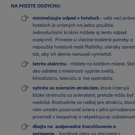
NA MIESTE ODDYCHU:
minimalizujte odpad v hoteloch
- veľa vecí práve
hoteloch je určených na jedno použitie.
Jednoduchými krokmi môžete aj tento odpad
ovplyvniť. Prineste si vlastné toaletné potreby a
nepoužite hotelové malé fľaštičky; uteráky zaves
tak, aby ich denne nemuseli vymieňať.
šetrite elektrinu
- môžete na každom mieste. Skô
ako odídete z miestnosti vypnite svetlá,
klimatizáciu, televíziu a iné spotrebiče.
vyhnite sa zvieracím atrakciám
, ktoré inzerujú
blízke stretnutia so zvieratami, pretože môžu byť
neetické. Rozhodnite sa radšej pre atrakciu, ktor
vám umožní pozorovať zviera v jeho prirodzeno
prostredí v bezpečnej a rešpektujúcej vzdialenost
dbajte na zodpovedné šnorchlovanie a
potápanie
- korálové útesy sú ohrozené v