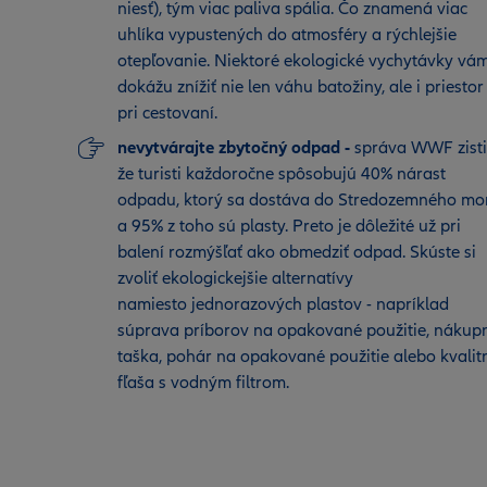
niesť), tým viac paliva spália. Čo znamená viac
uhlíka vypustených do atmosféry a rýchlejšie
otepľovanie. Niektoré ekologické vychytávky vá
dokážu znížiť nie len váhu batožiny, ale i priestor
pri cestovaní.
nevytvárajte zbytočný odpad -
správa WWF zisti
že turisti každoročne spôsobujú 40% nárast
odpadu, ktorý sa dostáva do Stredozemného mo
a 95% z toho sú plasty. Preto je dôležité už pri
balení rozmýšľať ako obmedziť odpad. Skúste si
zvoliť ekologickejšie alternatívy
namiesto jednorazových plastov - napríklad
súprava príborov na opakované použitie, nákup
taška, pohár na opakované použitie alebo kvalit
fľaša s vodným filtrom.