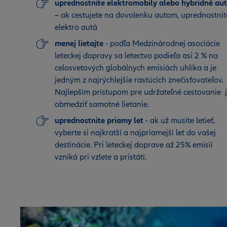
uprednostnite elektromobily alebo hybridné au
–
ak cestujete na dovolenku autom, uprednostnit
elektro autá
menej lietajte
- podľa Medzinárodnej asociácie
leteckej dopravy sa letectvo podieľa asi 2 % na
celosvetových globálnych emisiách uhlíka a je
jedným z najrýchlejšie rastúcich znečisťovateľov.
Najlepším prístupom pre udržateľné cestovanie 
obmedziť samotné lietanie.
uprednostnite priamy let
- ak už musíte letieť,
vyberte si najkratší a najpriamejší let do vašej
destinácie. Pri leteckej doprave až 25% emisií
vzniká pri vzlete a pristátí.