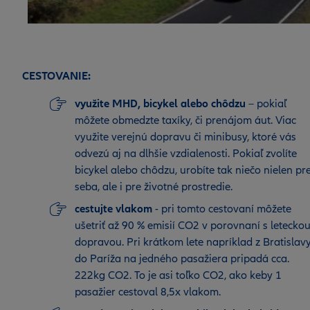
CESTOVANIE:
využite MHD, bicykel alebo chôdzu
– pokiaľ
môžete obmedzte taxíky, či prenájom áut. Viac
využite verejnú dopravu či minibusy, ktoré vás
odvezú aj na dlhšie vzdialenosti. Pokiaľ zvolíte
bicykel alebo chôdzu, urobíte tak niečo nielen pr
seba, ale i pre životné prostredie.
cestujte vlakom
- pri tomto cestovaní môžete
ušetriť až 90 % emisií CO2 v porovnaní s letecko
dopravou. Pri krátkom lete napríklad z Bratislav
do Paríža na jedného pasažiera pripadá cca.
222kg CO2. To je asi toľko CO2, ako keby 1
pasažier cestoval 8,5x vlakom.