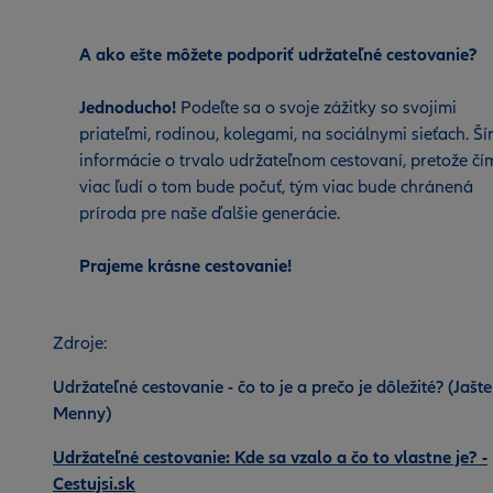
A ako ešte môžete podporiť udržateľné cestovanie?
Jednoducho!
Podeľte sa o svoje zážitky so svojimi
priateľmi, rodinou, kolegami, na sociálnymi sieťach. Ší
informácie o trvalo udržateľnom cestovaní, pretože čí
viac ľudí o tom bude počuť, tým viac bude chránená
príroda pre naše ďalšie generácie.
Prajeme krásne cestovanie!
Zdroje:
Udržateľné cestovanie - čo to je a prečo je dôležité? (Jašt
Menny)
Udržateľné cestovanie: Kde sa vzalo a čo to vlastne je? -
Cestujsi.sk