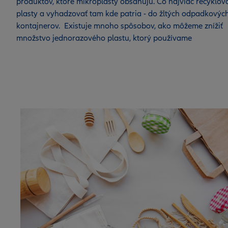
produktov, ktoré mikroplasty obsahujú. Čo najviac recyklov
plasty a vyhadzovať tam kde patria - do žltých odpadkovýc
kontajnerov. Existuje mnoho spôsobov, ako môžeme znížiť
množstvo jednorazového plastu, ktorý používame