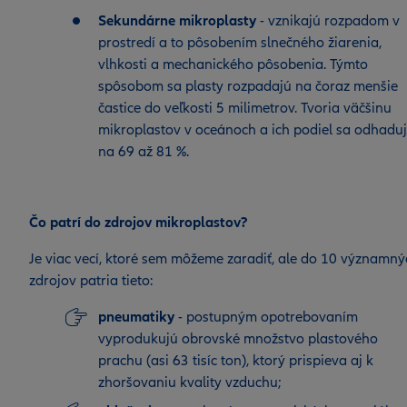
Sekundárne mikroplasty
- vznikajú rozpadom v
prostredí a to pôsobením slnečného žiarenia,
vlhkosti a mechanického pôsobenia. Týmto
spôsobom sa plasty rozpadajú na čoraz menšie
častice do veľkosti 5 milimetrov. Tvoria väčšinu
mikroplastov v oceánoch a ich podiel sa odhadu
na 69 až 81 %.
Čo patrí do zdrojov mikroplastov?
Je viac vecí, ktoré sem môžeme zaradiť, ale do 10 významný
zdrojov patria tieto:
pneumatiky
- postupným opotrebovaním
vyprodukujú obrovské množstvo plastového
prachu (asi 63 tisíc ton), ktorý prispieva aj k
zhoršovaniu kvality vzduchu;