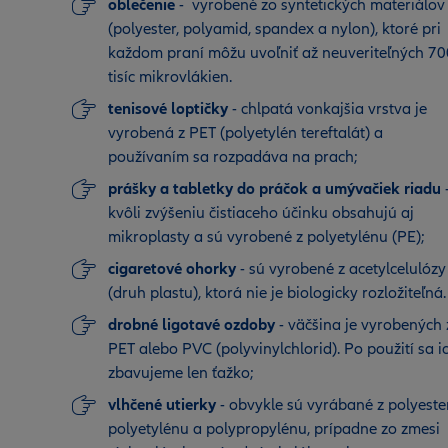
oblečenie
- vyrobené zo syntetických materiálov
(polyester, polyamid, spandex a nylon), ktoré pri
každom praní môžu uvoľniť až neuveriteľných 70
tisíc mikrovlákien.
tenisové loptičky
- chlpatá vonkajšia vrstva je
vyrobená z PET (polyetylén tereftalát) a
používaním sa rozpadáva na prach;
prášky a tabletky do práčok a umývačiek riadu
kvôli zvýšeniu čistiaceho účinku obsahujú aj
mikroplasty a sú vyrobené z polyetylénu (PE);
cigaretové ohorky
- sú vyrobené z acetylcelulózy
(druh plastu), ktorá nie je biologicky rozložiteľná.
drobné ligotavé ozdoby
- väčšina je vyrobených 
PET alebo PVC (polyvinylchlorid). Po použití sa i
zbavujeme len ťažko;
vlhčené utierky
- obvykle sú vyrábané z polyeste
polyetylénu a polypropylénu, prípadne zo zmesi