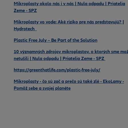
Mikroplasty okolo nás i v nás | Nula odpadu | Priatelia
Zeme - SPZ
Mikroplasty vo vode: Aké riziko pre nás predstavujú? |
Hydrotech
Plastic Free July – Be Part of the Solution
10 významných zdrojov mikroplastov, o ktorých sme mo
netušili | Nula odpadu | Priatelia Zeme - SPZ
https://greenthatlife.com/plastic-free-july/
Mikroplasty - čo sú zač a prečo sú také zlé - EkoLamy -
Pomôž sebe a svojej planéte