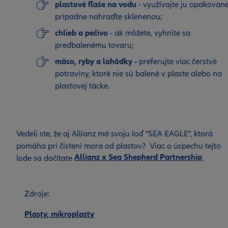
plastové fľaše na vodu
- využívajte ju opakovane
prípadne nahraďte sklenenou;
chlieb a pečivo
- ak môžete, vyhnite sa
predbalenému tovaru;
mäso, ryby a lahôdky -
preferujte viac čerstvé
potraviny, ktoré nie sú balené v plaste alebo na
plastovej tácke.
Vedeli ste, že aj Allianz má svoju loď "SEA EAGLE", ktorá
pomáha pri čistení mora od plastov? Viac o úspechu tejto
Allianz x Sea Shepherd Partnership
lode sa dočítate
.
Zdroje:
Plasty, mikroplasty