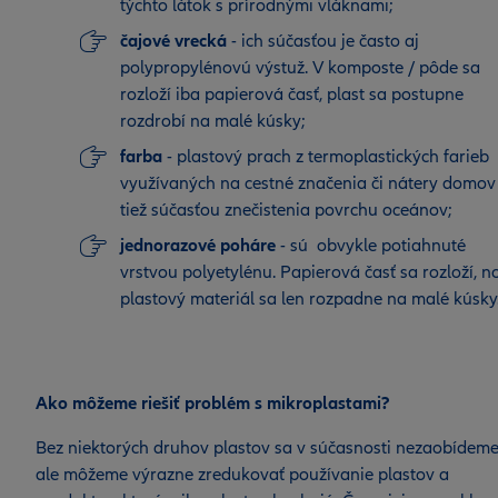
týchto látok s prírodnými vláknami;
čajové vrecká
- ich súčasťou je často aj
polypropylénovú výstuž. V komposte / pôde sa
rozloží iba papierová časť, plast sa postupne
rozdrobí na malé kúsky;
farba
- plastový prach z termoplastických farieb
využívaných na cestné značenia či nátery domov 
tiež súčasťou znečistenia povrchu oceánov;
jednorazové poháre
- sú obvykle potiahnuté
vrstvou polyetylénu. Papierová časť sa rozloží, n
plastový materiál sa len rozpadne na malé kúsky
Ako môžeme riešiť problém s mikroplastami?
Bez niektorých druhov plastov sa v súčasnosti nezaobídeme
ale môžeme výrazne zredukovať používanie plastov a