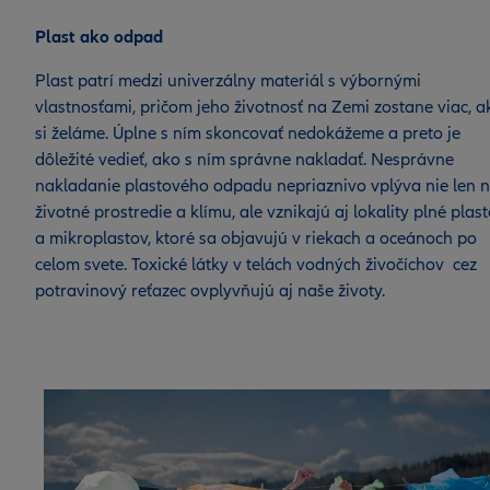
Plast ako odpad
Plast patrí medzi univerzálny materiál s výbornými
vlastnosťami, pričom jeho životnosť na Zemi zostane viac, a
si želáme. Úplne s ním skoncovať nedokážeme a preto je
dôležité vedieť, ako s ním správne nakladať. Nesprávne
nakladanie plastového odpadu nepriaznivo vplýva nie len 
životné prostredie a klímu, ale vznikajú aj lokality plné plas
a mikroplastov, ktoré sa objavujú v riekach a oceánoch po
celom svete. Toxické látky v telách vodných živočíchov cez
potravinový reťazec ovplyvňujú aj naše životy.