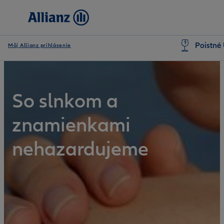
Poistné 
Môj Allianz prihlásenie
So slnkom a
znamienkami
nehazardujeme