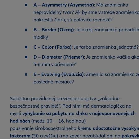
A – Asymmetry (Asymetria)
: Má znamienko
nepravidelný tvar? Ak by sme v strede znamienk
nakreslili čiaru, sú polovice rovnaké?
B – Border (Okraj)
: Je okraj znamienka pravideln
hladký
C – Color (Farba)
: Je farba znamienka jednotná
D – Diameter (Priemer)
: Je znamienko väčšie ak
5-6 mm v priemere?
E – Evolving (Evolúcia)
: Zmenilo sa znamienko z
posledné mesiace?
Súčasťou pravidelnej prevencie sú aj tzv. „základné
bezpečnostné pravidlá“. Pod nimi má dermatologička na
mysli
vyhýbanie sa pobytu na slnku v najexponovanejších
hodinách
(medzi 10. – 16. hodinou),
používanie širokospektrálneho
krému s dostatočne vysoký
faktorom
(30 a vyššie) a na záver nezabúdať ani na
pokrýv