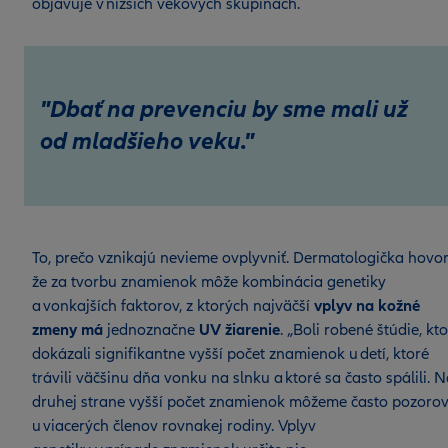
objavuje v nižších vekových skupinách.
"Dbať na prevenciu by sme mali už
od mladšieho veku."
To, prečo vznikajú nevieme ovplyvniť. Dermatologička hovor
že za tvorbu znamienok môže kombinácia genetiky
a vonkajších faktorov, z ktorých najväčší
vplyv na kožné
zmeny má
jednoznačne
UV žiarenie
. „Boli robené štúdie, kt
dokázali signifikantne vyšší počet znamienok u detí, ktoré
trávili väčšinu dňa vonku na slnku a ktoré sa často spálili. 
druhej strane vyšší počet znamienok môžeme často pozoro
u viacerých členov rovnakej rodiny. Vplyv