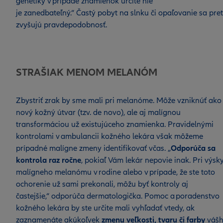
genetiky v prípade znamienok určite nie
je zanedbateľný.“ Častý pobyt na slnku či opaľovanie sa pre
zvyšujú pravdepodobnosť.
STRAŠIAK MENOM MELANÓM
Zbystriť zrak by sme mali pri melanóme. Môže vzniknúť ako
nový kožný útvar (tzv. de novo), ale aj malígnou
transformáciou už existujúceho znamienka. Pravidelnými
kontrolami v ambulancii kožného lekára však môžeme
prípadné malígne zmeny identifikovať včas. „
Odporúča sa
kontrola raz ročne
, pokiaľ Vám lekár nepovie inak. Pri výsk
malígneho melanómu v rodine alebo v prípade, že ste toto
ochorenie už sami prekonali, môžu byť kontroly aj
častejšie,“ odporúča dermatologička. Pomoc a poradenstvo
kožného lekára by ste určite mali vyhľadať vtedy, ak
zaznamenáte akúkoľvek
zmenu veľkosti, tvaru či farby
váš