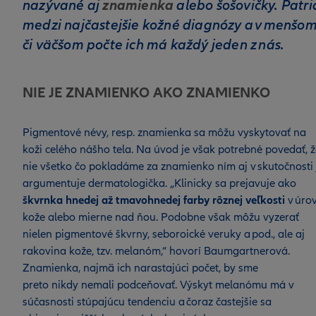
nazývané aj
alebo šošovičky. Patri
znamienka
medzi najčastejšie kožné diagnózy a v menšo
či väčšom počte ich má každý jeden z nás.
NIE JE ZNAMIENKO AKO ZNAMIENKO
Pigmentové névy, resp. znamienka sa môžu vyskytovať na
koži celého nášho tela. Na úvod je však potrebné povedať, ž
nie všetko čo pokladáme za znamienko ním aj v skutočnosti 
argumentuje dermatologička. „Klinicky sa prejavuje ako
škvrnka hnedej až tmavohnedej farby rôznej veľkosti
v úro
kože alebo mierne nad ňou. Podobne však môžu vyzerať
nielen pigmentové škvrny, seboroické veruky a pod., ale aj
rakovina kože, tzv. melanóm,“ hovorí Baumgartnerová.
Znamienka, najmä ich narastajúci počet, by sme
preto nikdy nemali podceňovať. Výskyt melanómu má v
súčasnosti stúpajúcu tendenciu a čoraz častejšie sa