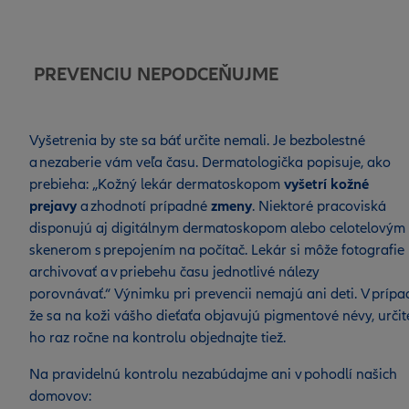
PREVENCIU NEPODCEŇUJME
Vyšetrenia by ste sa báť určite nemali. Je bezbolestné
a nezaberie vám veľa času. Dermatologička popisuje, ako
prebieha: „Kožný lekár dermatoskopom
vyšetrí kožné
prejavy
a zhodnotí prípadné
zmeny
. Niektoré pracoviská
disponujú aj digitálnym dermatoskopom alebo celotelovým
skenerom s prepojením na počítač. Lekár si môže fotografie
archivovať a v priebehu času jednotlivé nálezy
porovnávať.“ Výnimku pri prevencii nemajú ani deti. V prípa
že sa na koži vášho dieťaťa objavujú pigmentové névy, určit
ho raz ročne na kontrolu objednajte tiež.
Na pravidelnú kontrolu nezabúdajme ani v pohodlí našich
domovov: