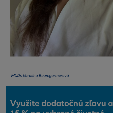
MUDr. Karolína Baumgartnerová
Využite dodatočnú zľavu a