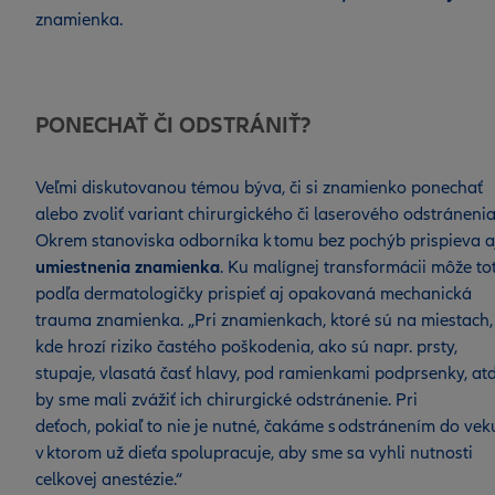
znamienka.
PONECHAŤ ČI ODSTRÁNIŤ?
Veľmi diskutovanou témou býva, či si znamienko ponechať
alebo zvoliť variant chirurgického či laserového odstránenia
Okrem stanoviska odborníka k tomu bez pochýb prispieva a
umiestnenia znamienka
. Ku malígnej transformácii môže tot
podľa dermatologičky prispieť aj opakovaná mechanická
trauma znamienka. „Pri znamienkach, ktoré sú na miestach,
kde hrozí riziko častého poškodenia, ako sú napr. prsty,
stupaje, vlasatá časť hlavy, pod ramienkami podprsenky, atď
by sme mali zvážiť ich chirurgické odstránenie. Pri
deťoch, pokiaľ to nie je nutné, čakáme s odstránením do vek
v ktorom už dieťa spolupracuje, aby sme sa vyhli nutnosti
celkovej anestézie.“