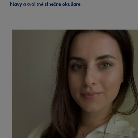
hlavy
a kvalitné
slnečné okuliare
.