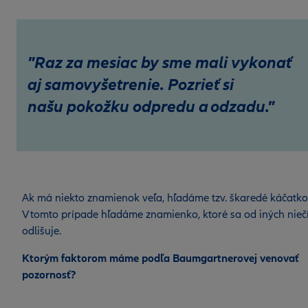
"Raz za mesiac by sme mali vykonať
aj samovyšetrenie. Pozrieť si
našu pokožku odpredu a odzadu."
Ak má niekto znamienok veľa, hľadáme tzv. škaredé káčatko
V tomto prípade hľadáme znamienko, ktoré sa od iných nie
odlišuje.
Ktorým faktorom máme podľa Baumgartnerovej venovať
pozornosť?