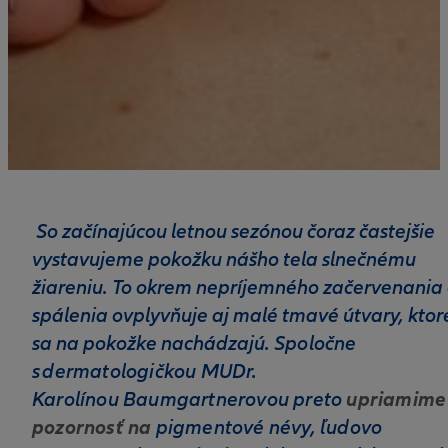
So začínajúcou letnou sezónou čoraz častejšie
vystavujeme pokožku nášho tela slnečnému
žiareniu. To okrem nepríjemného začervenania 
spálenia ovplyvňuje aj malé tmavé útvary, ktor
sa na pokožke nachádzajú.
Spoločne
s dermatologičkou MUDr.
Karolínou Baumgartnerovou preto
upriamime
pigmentové névy, ľudovo
pozornosť na