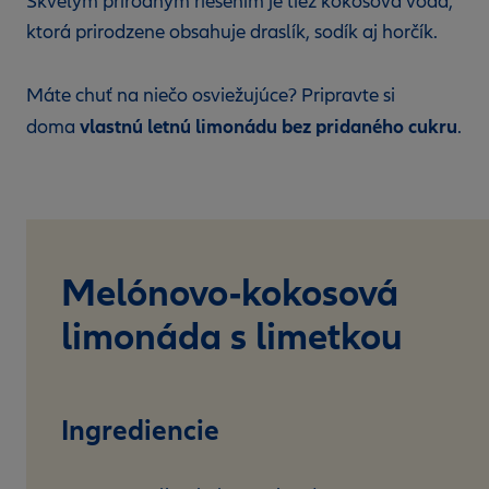
Skvelým prírodným riešením je tiež kokosová voda,
ktorá prirodzene obsahuje draslík, sodík aj horčík.
Máte chuť na niečo osviežujúce? Pripravte si
vlastnú letnú limonádu bez pridaného cukru
doma
.
Melónovo-kokosová
limonáda s limetkou
Ingrediencie