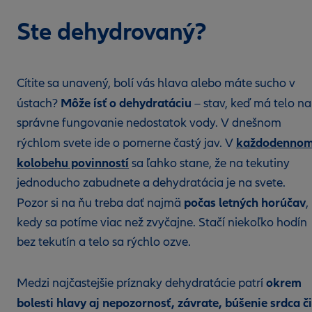
Ste dehydrovaný?
Cítite sa unavený, bolí vás hlava alebo máte sucho v
Môže ísť o dehydratáciu
ústach?
– stav, keď má telo na
správne fungovanie nedostatok vody. V dnešnom
každodenno
rýchlom svete ide o pomerne častý jav. V
kolobehu povinností
sa ľahko stane, že na tekutiny
jednoducho zabudnete a dehydratácia je na svete.
počas letných horúčav
Pozor si na ňu treba dať najmä
,
kedy sa potíme viac než zvyčajne. Stačí niekoľko hodín
bez tekutín a telo sa rýchlo ozve.
okrem
Medzi najčastejšie príznaky dehydratácie patrí
bolesti hlavy aj nepozornosť, závrate, búšenie srdca či