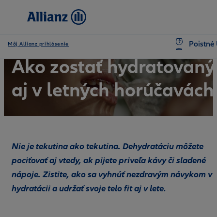
Poistné 
Môj Allianz prihlásenie
Ako zostať hydratovaný
aj v letných horúčavách
Nie je tekutina ako tekutina. Dehydratáciu môžete
pociťovať aj vtedy, ak pijete priveľa kávy či sladené
nápoje. Zistite, ako sa vyhnúť nezdravým návykom v
hydratácii a udržať svoje telo fit aj v lete.