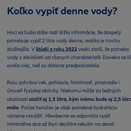
Koľko vypiť denne vody?
Hoci sa ľudia stále radi držia informácie, že dospelý
potrebuje vypiť 2 litre vody denne, realita je trochu
štúdii z roku 2022
zložitejšia. V
vedci zistili, že potreba
vody v závislosti od rôznych charakteristík človeka sa líš
oveľa viac, než sa doteraz predpokladalo.
Rolu zohráva vek, pohlavie, hmotnosť, prostredie i
úroveň fyzickej aktivity. Niekomu môže za bežných
stačiť aj 1,5 litra, kým inému bude aj 2,5 litr
okolností
málo
. Počas horúčav je však potrebné hydratáciu
výrazne navýšiť. Všeobecne sa odporúča vypiť
minimálne dva až štyri decilitre tekutín na desať