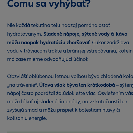
Čomu sa vyhýbať?
Nie každá tekutina telu naozaj pomáha ostať
Sladené nápoje, sýtené vody či káva
hydratovaným.
môžu naopak hydratáciu zhoršovať
. Cukor zadržiava
vodu v tráviacom trakte a bráni jej vstrebávaniu, kofeín
má zase mierne odvodňujúci účinok.
Obzvlášť obľúbenou letnou voľbou býva chladená kol
Úľava však býva len krátkodobá
„na trávenie“.
– sýten
nápoj často podráždi žalúdok ešte viac. Osviežením vás
môžu lákať aj sladené limonády, no v skutočnosti len
zvyšujú smäd a môžu prispieť k bolestiam hlavy či
kolísaniu energie.