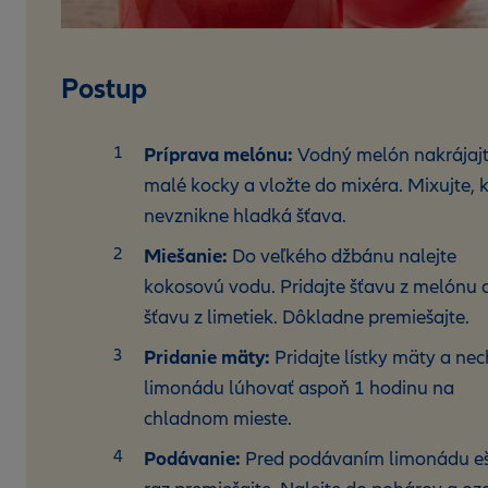
Postup
Príprava melónu:
Vodný melón nakrájaj
malé kocky a vložte do mixéra. Mixujte,
nevznikne hladká šťava.
Miešanie:
Do veľkého džbánu nalejte
kokosovú vodu. Pridajte šťavu z melónu 
šťavu z limetiek. Dôkladne premiešajte.
Pridanie mäty:
Pridajte lístky mäty a nec
limonádu lúhovať aspoň 1 hodinu na
chladnom mieste.
Podávanie:
Pred podávaním limonádu e