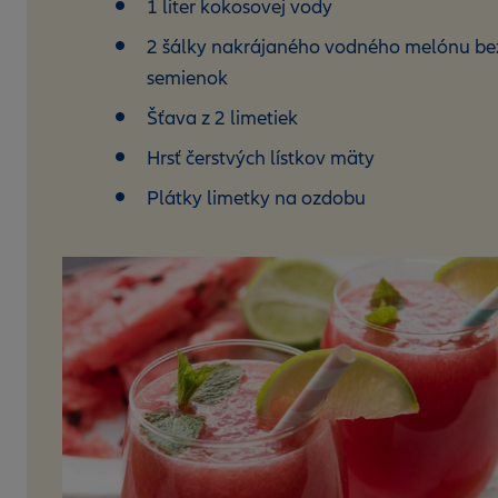
1 liter kokosovej vody
2 šálky nakrájaného vodného melónu be
semienok
Šťava z 2 limetiek
Hrsť čerstvých lístkov mäty
Plátky limetky na ozdobu