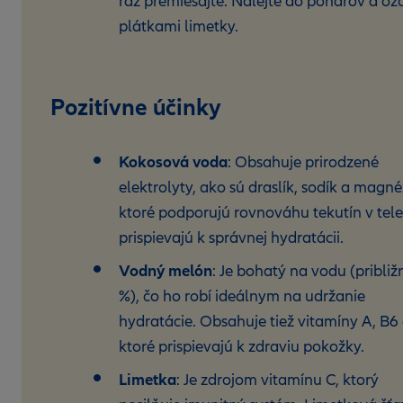
raz premiešajte. Nalejte do pohárov a oz
plátkami limetky.
Pozitívne účinky
Kokosová voda
: Obsahuje prirodzené
elektrolyty, ako sú draslík, sodík a magn
ktoré podporujú rovnováhu tekutín v tele
prispievajú k správnej hydratácii.
Vodný melón
: Je bohatý na vodu (približ
%), čo ho robí ideálnym na udržanie
hydratácie. Obsahuje tiež vitamíny A, B6 
ktoré prispievajú k zdraviu pokožky.
Limetka
: Je zdrojom vitamínu C, ktorý