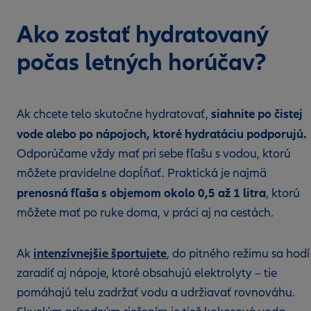
Ako zostať hydratovaný
počas letných horúčav?
siahnite po čistej
Ak chcete telo skutočne hydratovať,
vode alebo po nápojoch, ktoré hydratáciu podporujú.
Odporúčame vždy mať pri sebe fľašu s vodou, ktorú
môžete pravidelne dopĺňať. Praktická je najmä
prenosná fľaša s objemom okolo 0,5 až 1 litra
, ktorú
môžete mať po ruke doma, v práci aj na cestách.
intenzívnejšie športujete
Ak
, do pitného režimu sa hodí
zaradiť aj nápoje, ktoré obsahujú elektrolyty – tie
pomáhajú telu zadržať vodu a udržiavať rovnováhu.