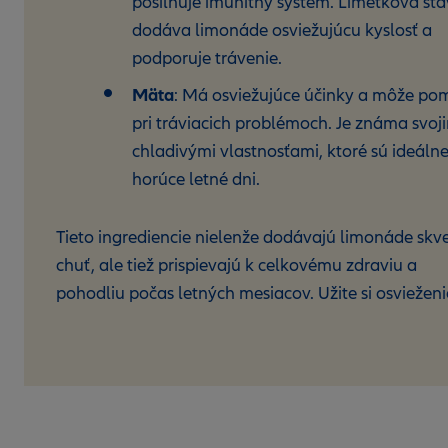
posilňuje imunitný systém. Limetková šť
dodáva limonáde osviežujúcu kyslosť a
podporuje trávenie.
Mäta
: Má osviežujúce účinky a môže po
pri tráviacich problémoch. Je známa svoj
chladivými vlastnosťami, ktoré sú ideáln
horúce letné dni.
Tieto ingrediencie nielenže dodávajú limonáde skv
chuť, ale tiež prispievajú k celkovému zdraviu a
pohodliu počas letných mesiacov. Užite si osvieženi