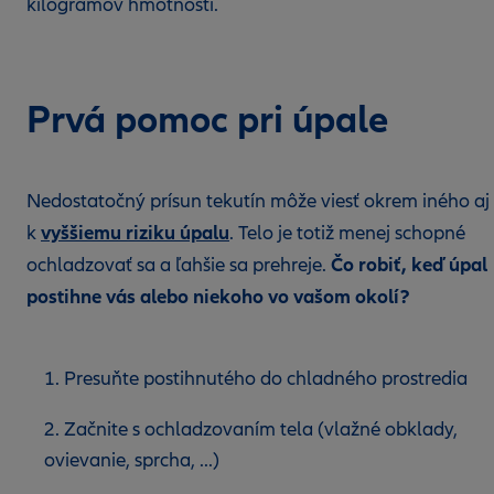
kilogramov hmotnosti.
Prvá pomoc pri úpale
Nedostatočný prísun tekutín môže viesť okrem iného aj
vyššiemu riziku úpalu
k
. Telo je totiž menej schopné
Čo robiť, keď úpal
ochladzovať sa a ľahšie sa prehreje.
postihne vás alebo niekoho vo vašom okolí?
1. Presuňte postihnutého do chladného prostredia
2. Začnite s ochladzovaním tela (vlažné obklady,
ovievanie, sprcha, ...)