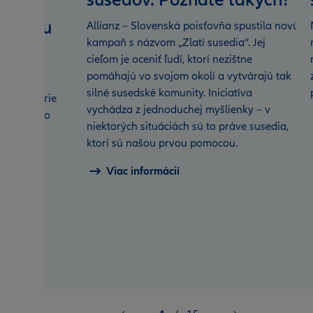
susedov. Poznáte takých?
ej
ur môžu
Allianz – Slovenská poisťovňa spustila novú
kampaň s názvom „Zlatí susedia“. Jej
ky do
cieľom je oceniť ľudí, ktorí nezištne
onicky
pomáhajú vo svojom okolí a vytvárajú tak
silné susedské komunity. Iniciatíva
j kancelárie
vychádza z jednoduchej myšlienky – v
 nároky do
niektorých situáciách sú to práve susedia,
ktorí sú našou prvou pomocou.
Viac informácií