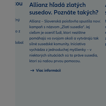
sťovacou
Allianz hľadá zlatých
e
susedov. Poznáte takých?
 minuloročný
Allianz – Slovenská poisťovňa spustila novú
ennejšou
kampaň s názvom „Zlatí susedia“. Jej
 Vyplýva to z
cieľom je oceniť ľudí, ktorí nezištne
nejších
pomáhajú vo svojom okolí a vytvárajú tak
nd Best Global
silné susedské komunity. Iniciatíva
vychádza z jednoduchej myšlienky – v
niektorých situáciách sú to práve susedia,
ktorí sú našou prvou pomocou.
Viac informácií