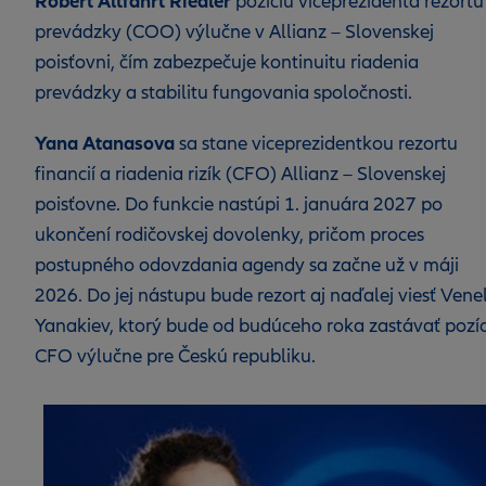
Robert Altfahrt Riedler
pozíciu viceprezidenta rezortu
prevádzky (COO) výlučne v Allianz – Slovenskej
poisťovni, čím zabezpečuje kontinuitu riadenia
prevádzky a stabilitu fungovania spoločnosti.
Yana Atanasova
sa stane viceprezidentkou rezortu
financií a riadenia rizík (CFO) Allianz – Slovenskej
poisťovne. Do funkcie nastúpi 1. januára 2027 po
ukončení rodičovskej dovolenky, pričom proces
postupného odovzdania agendy sa začne už v máji
2026. Do jej nástupu bude rezort aj naďalej viesť Vene
Yanakiev, ktorý bude od budúceho roka zastávať pozíc
CFO výlučne pre Českú republiku.