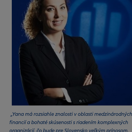
„Yana má rozsiahle znalosti v oblasti medzinárodnýc
financií a bohaté skúsenosti s riadením komplexných
organizácií, čo bude pre Slovensko veľkým prínosom.