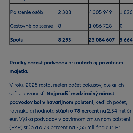
Poistenie osôb
2 308
4 305 949
1 826
Cestovné poistenie
8
1 086 728
0
Spolu
8 253
23 084 607
5 664
Prudký nárast podvodov pri autách aj privátnom
majetku
V roku 2025 rástol nielen počet pokusov, ale aj ich
Najprudší medziročný nárast
sofistikovanosť.
podvodov bol v havarijnom poistení
, keď ich počet,
stúpli o 78 percent
rovnako aj hodnota
na 2,34 milió
eur. Výška podvodov v povinnom zmluvnom poistení
(PZP) stúpla o 73 percent na 3,55 milióna eur. Pri