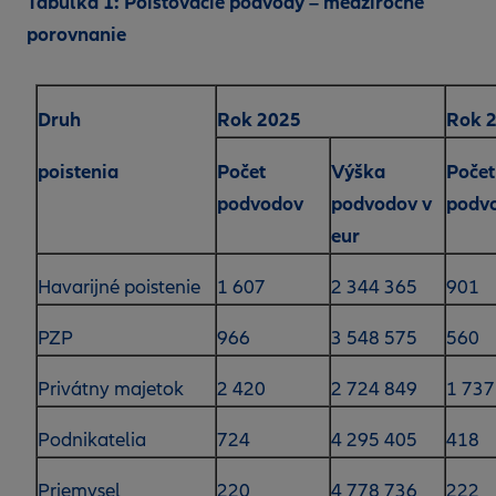
Tabuľka 1: Poisťovacie podvody – medziročné
porovnanie
Druh
Rok 2025
Rok 
poistenia
Počet
Výška
Počet
podvodov
podvodov v
podv
eur
Havarijné poistenie
1 607
2 344 365
901
PZP
966
3 548 575
560
Privátny majetok
2 420
2 724 849
1 737
Podnikatelia
724
4 295 405
418
Priemysel
220
4 778 736
222