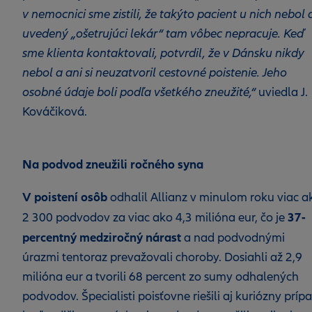
v nemocnici sme zistili, že takýto pacient u nich nebol 
uvedený „ošetrujúci lekár“ tam vôbec nepracuje. Keď
sme klienta kontaktovali, potvrdil, že v Dánsku nikdy
nebol a ani si neuzatvoril cestovné poistenie. Jeho
osobné údaje boli podľa všetkého zneužité,“
uviedla J.
Kováčiková.
Na podvod zneužili ročného syna
V poistení osôb
odhalil Allianz v minulom roku viac a
37-
2 300 podvodov za viac ako 4,3 milióna eur, čo je
percentný medziročný nárast
a nad podvodnými
úrazmi tentoraz prevažovali choroby. Dosiahli až 2,9
milióna eur a tvorili 68 percent zo sumy odhalených
podvodov. Špecialisti poisťovne riešili aj kuriózny prípa