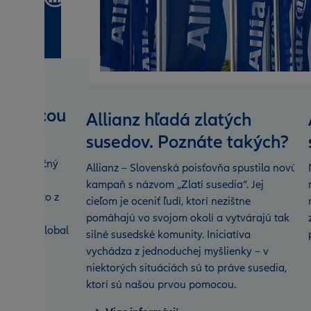
sťovacou
Allianz hľadá zlatých
e
susedov. Poznáte takých?
 minuloročný
Allianz – Slovenská poisťovňa spustila novú
ennejšou
kampaň s názvom „Zlatí susedia“. Jej
 Vyplýva to z
cieľom je oceniť ľudí, ktorí nezištne
nejších
pomáhajú vo svojom okolí a vytvárajú tak
nd Best Global
silné susedské komunity. Iniciatíva
vychádza z jednoduchej myšlienky – v
niektorých situáciách sú to práve susedia,
ktorí sú našou prvou pomocou.