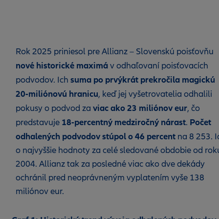
Rok 2025 priniesol pre Allianz – Slovenskú poisťovňu
nové historické maximá
v odhaľovaní poisťovacích
suma po prvýkrát prekročila magickú
podvodov. Ich
20-miliónovú hranicu
, keď jej vyšetrovatelia odhalili
viac ako 23 miliónov eur
pokusy o podvod za
, čo
18-percentný medziročný nárast
Počet
predstavuje
.
odhalených podvodov stúpol o 46 percent
na 8 253. I
o najvyššie hodnoty za celé sledované obdobie od rok
2004. Allianz tak za posledné viac ako dve dekády
ochránil pred neoprávneným vyplatením vyše 138
miliónov eur.