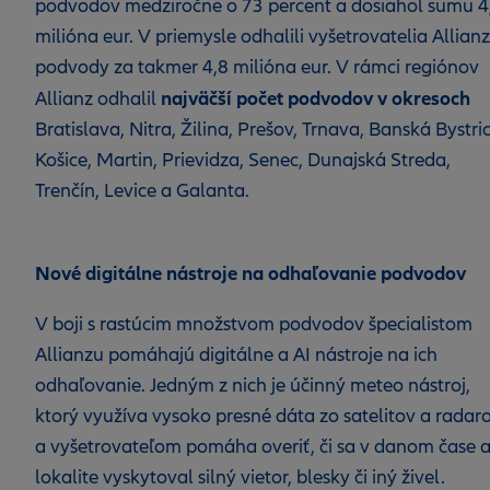
podvodov medziročne o 73 percent a dosiahol sumu 4
milióna eur. V priemysle odhalili vyšetrovatelia Allian
podvody za takmer 4,8 milióna eur. V rámci regiónov
najväčší počet podvodov v okresoch
Allianz odhalil
Bratislava, Nitra, Žilina, Prešov, Trnava, Banská Bystri
Košice, Martin, Prievidza, Senec, Dunajská Streda,
Trenčín, Levice a Galanta.
Nové digitálne nástroje na odhaľovanie podvodov
V boji s rastúcim množstvom podvodov špecialistom
Allianzu pomáhajú digitálne a AI nástroje na ich
odhaľovanie. Jedným z nich je účinný meteo nástroj,
ktorý využíva vysoko presné dáta zo satelitov a radar
a vyšetrovateľom pomáha overiť, či sa v danom čase 
lokalite vyskytoval silný vietor, blesky či iný živel.