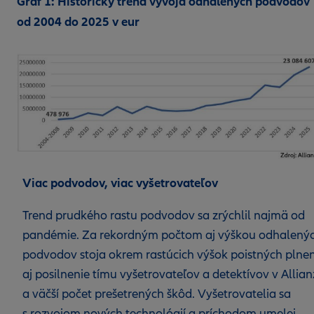
Graf 1: Historický trend vývoja odhalených podvodov
od 2004 do 2025 v eur
Viac podvodov, viac vyšetrovateľov
Trend prudkého rastu podvodov sa zrýchlil najmä od
pandémie. Za rekordným počtom aj výškou odhalený
podvodov stoja okrem rastúcich výšok poistných plnen
aj posilnenie tímu vyšetrovateľov a detektívov v Allian
a väčší počet prešetrených škôd. Vyšetrovatelia sa
s rozvojom nových technológií a príchodom umelej