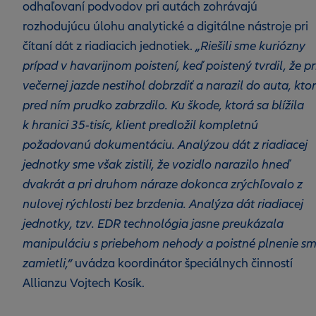
odhaľovaní podvodov pri autách zohrávajú
rozhodujúcu úlohu analytické a digitálne nástroje pri
čítaní dát z riadiacich jednotiek.
„Riešili sme kuriózny
prípad v havarijnom poistení, keď poistený tvrdil, že pr
večernej jazde nestihol dobrzdiť a narazil do auta, kto
pred ním prudko zabrzdilo. Ku škode, ktorá sa blížila
k hranici 35-tisíc, klient predložil kompletnú
požadovanú dokumentáciu. Analýzou dát z riadiacej
jednotky sme však zistili, že vozidlo narazilo hneď
dvakrát a pri druhom náraze dokonca zrýchľovalo z
nulovej rýchlosti bez brzdenia. Analýza dát riadiacej
jednotky, tzv. EDR technológia jasne preukázala
manipuláciu s priebehom nehody a poistné plnenie s
zamietli,“
uvádza koordinátor špeciálnych činností
Allianzu Vojtech Kosík.