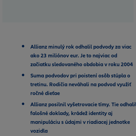
Allianz minulý rok odhalil podvody za viac
ako 23 miliónov eur. Je to najviac od
začiatku sledovaného obdobia v roku 2004
Suma podvodov pri poistení osôb stúpla o
tretinu. Rodičia neváhali na podvod využiť
ročné dieťae
Allianz posilnil vyšetrovacie tímy. Tie odhalil
falošné doklady, krádež identity aj
manipuláciu s údajmi v riadiacej jednotke
vozidla