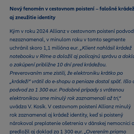
Nový fenomén v cestovnom poistení – falošné kráde
aj zneužitie identity
Kým v roku 2024 Allianz v cestovnom poistení podvod
nezaznamenal, v minulom roku v tomto segmente
uchránil skoro 1,1 milióna eur.
„Klient nahlásil krádež
notebooku v Ríme a doložil aj policajnú správu a dokl
o zakúpení približne 10 dní pred krádežou.
Preverovaním sme zistili, že elektroniku krátko po
„krádeži“ vrátil do e‑shopu a peniaze dostal späť. Išlo 
podvod za 1 300 eur. Podobné prípady s vrátenou
elektronikou sme minulý rok zaznamenali až tri,“
uvádza V. Kosík. V cestovnom poistení Allianz minulý
rok zaznamenal aj krádež identity, keď si poistený
nárokoval preplatenie ošetrenia v dánskej nemocnici 
predložil aj doklad za 1 300 eur.
„Overením priamo