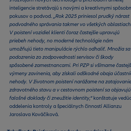
inteligencie stretávajú s novými a kreatívnymi spôsob
pokusov o podvod.
„Rok 2025 priniesol prudký nárast
podvodného správania takmer vo všetkých oblastiach
V poistení vozidiel klienti čoraz častejšie upravujú
priebeh nehody, no moderné technológie nám
umožňujú tieto manipulácie rýchlo odhaliť. Množia sa
podozrenia zo zodpovednosti servisov či škody
spôsobené zamestnancami. Pri PZP si všímame častejš
výmeny zavinenia, aby získali odškodné obaja účastní
nehody. V životnom poistení narážame na zatajovani
zdravotného stavu a v cestovnom poistení sa objavujú
falošné doklady či zneužitie identity,“
konštatuje vedú
oddelenia kontroly a špeciálnych činností Allianzu
Jaroslava Kováčiková.