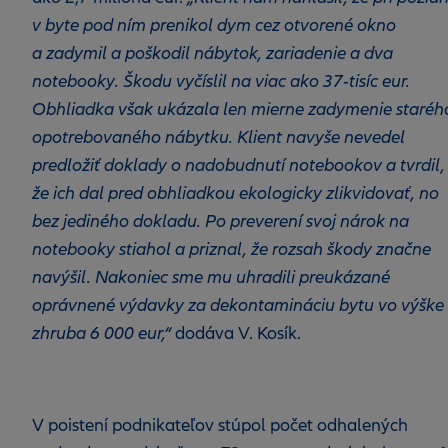
v byte pod ním prenikol dym cez otvorené okno
a zadymil a poškodil nábytok, zariadenie a dva
notebooky. Škodu vyčíslil na viac ako 37-tisíc eur.
Obhliadka však ukázala len mierne zadymenie staréh
opotrebovaného nábytku. Klient navyše nevedel
predložiť doklady o nadobudnutí notebookov a tvrdil,
že ich dal pred obhliadkou ekologicky zlikvidovať, no
bez jediného dokladu. Po preverení svoj nárok na
notebooky stiahol a priznal, že rozsah škody značne
navýšil. Nakoniec sme mu uhradili preukázané
oprávnené výdavky za dekontamináciu bytu vo výške
zhruba 6 000 eur,“
dodáva V. Kosík.
V poistení podnikateľov stúpol počet odhalených