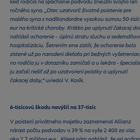
keď rodičia na spáchanie podvodu zneužili svojho len
ročného syna.
„Otec uzatvoril životné poistenie pre
malého syna s nadštandardne vysokou sumou 50-tisíc
eur na kritické choroby. Krátko po uplynutí čakacej d
nahlásil ochorenie – úplnú stratu sluchu a sedemdňov
hospitalizáciu. Šetrením sme zistili, že ochorenie bolo
zistené už po narodení dieťaťa pri bežných vyšetreniac
no rodičia ju v dotazníku zamlčali a u lekára - špeciali
ju začali riešiť až po uzatvorení poistky a uplynutí
čakacej doby,“
uviedol V. Kosík.
6-tisícovú škodu navýšil na 37-tisíc
V poistení privátneho majetku zaznamenal Allianz
nárast počtu podvodov o 39 % na vyše 2 400 za viac
ako 2,7 milióna eur.
„Klient nám nahlásil, že pri požiar