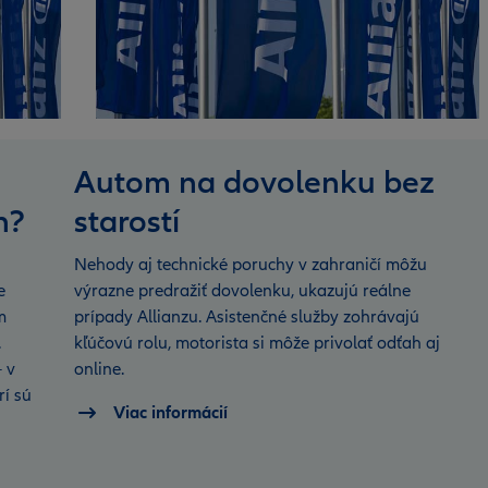
Autom na dovolenku bez
h?
starostí
Nehody aj technické poruchy v zahraničí môžu
e
výrazne predražiť dovolenku, ukazujú reálne
m
prípady Allianzu. Asistenčné služby zohrávajú
.
kľúčovú rolu, motorista si môže privolať odťah aj
 v
online.
rí sú
Viac informácií