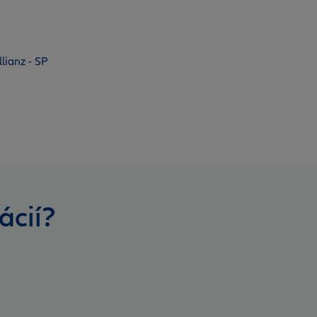
lianz - SP
ácií?