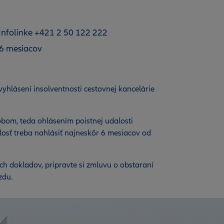
 Infolinke +421 2 50 122 222
 6 mesiacov
vyhlásení insolventnosti cestovnej kancelárie
obom, teda ohlásením poistnej udalosti
alosť treba nahlásiť najneskôr 6 mesiacov od
ch dokladov, pripravte si zmluvu o obstaraní
azdu.