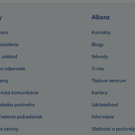
y
Allianz
ianz
Kontakty
poistenie
Blogy
 udalosť
Návody
 a odpovede
O nás
enty
Tlačové centrum
onická komunikácia
Kariéra
platba poistného
Udržateľnosť
riešenie požiadaviek
Informácie
é servisy
Sťažnosti a pochvaly