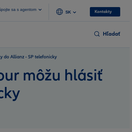
Spojte sa s agentom
Kontakty
SK
Hľadať
y do Allianz - SP telefonicky
our môžu hlásiť
cky