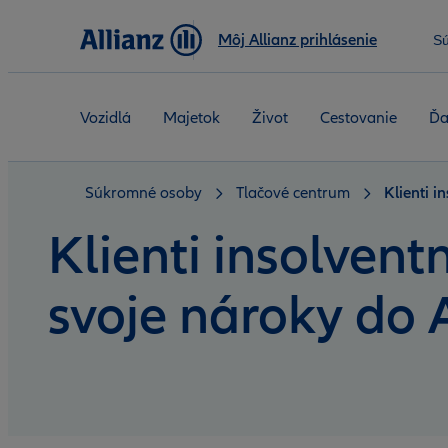
Môj Allianz prihlásenie
S
Vozidlá
Majetok
Život
Cestovanie
Ďa
Súkromné osoby
Tlačové centrum
Klienti i
Klienti insolvent
svoje nároky do A