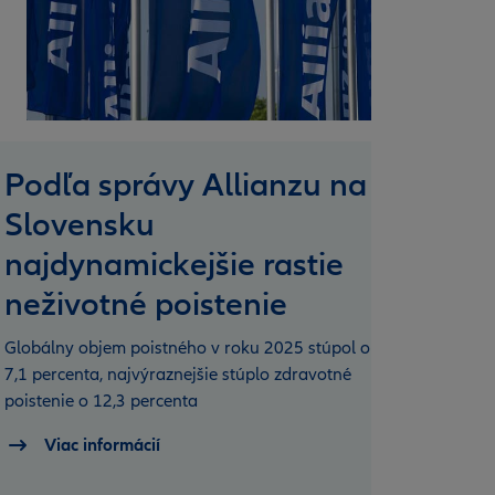
Podľa správy Allianzu na
Za š
Slovensku
Alli
najdynamickejšie rastie
takm
neživotné poistenie
rast
zája
Globálny objem poistného v roku 2025 stúpol o
7,1 percenta, najvýraznejšie stúplo zdravotné
Napriek
poistenie o 12,3 percenta
škôd, kt
2024 vyš
Viac informácií
kde nákl