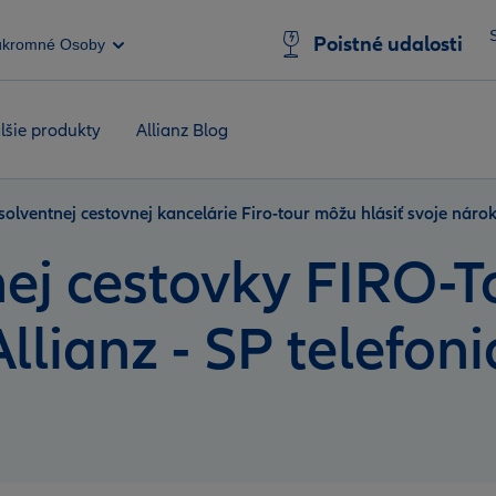
Poistné udalosti
úkromné Osoby
lšie produkty
Allianz Blog
nsolventnej cestovnej kancelárie Firo-tour môžu hlásiť svoje nárok
nej cestovky FIRO-T
llianz - SP telefoni