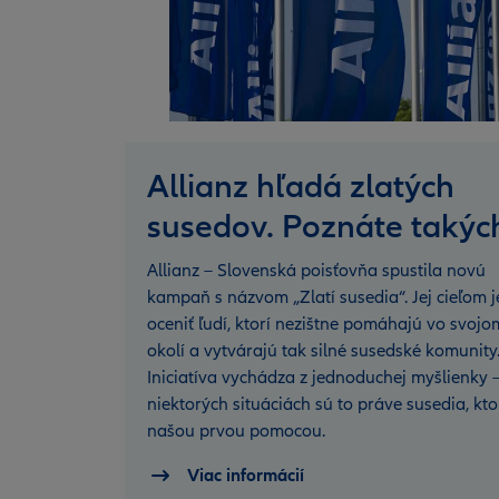
Allianz hľadá zlatých
susedov. Poznáte takýc
Allianz – Slovenská poisťovňa spustila novú
kampaň s názvom „Zlatí susedia“. Jej cieľom j
oceniť ľudí, ktorí nezištne pomáhajú vo svojo
okolí a vytvárajú tak silné susedské komunity
Iniciatíva vychádza z jednoduchej myšlienky –
niektorých situáciách sú to práve susedia, kto
našou prvou pomocou.
Viac informácií