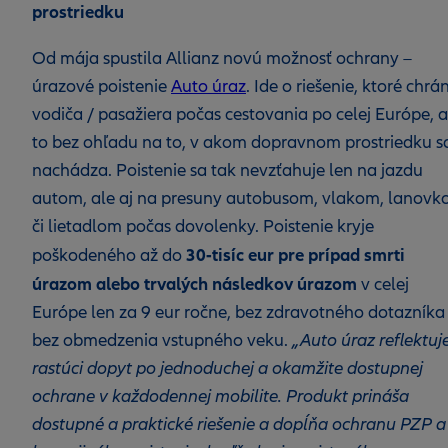
prostriedku
Od mája spustila Allianz novú možnosť ochrany –
úrazové poistenie
Auto úraz
. Ide o riešenie, ktoré chrán
vodiča / pasažiera počas cestovania po celej Európe, a
to bez ohľadu na to, v akom dopravnom prostriedku s
nachádza. Poistenie sa tak nevzťahuje len na jazdu
autom, ale aj na presuny autobusom, vlakom, lanovk
či lietadlom počas dovolenky. Poistenie kryje
30-tisíc eur pre prípad smrti
poškodeného až do
úrazom alebo trvalých následkov úrazom
v celej
Európe len za 9 eur ročne, bez zdravotného dotazníka 
bez obmedzenia vstupného veku.
„Auto úraz reflektuj
rastúci dopyt po jednoduchej a okamžite dostupnej
ochrane v každodennej mobilite. Produkt prináša
dostupné a praktické riešenie a dopĺňa ochranu PZP a