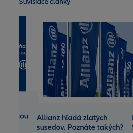
Súvisiace články
sťovacou
Allianz hľadá zlatých
e
susedov. Poznáte takých?