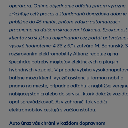
operátora. Online objednanie odťahu pritom výrazne
zrýchľuje celý proces a štandardná dojazdová doba je
približne do 45 minút, pričom vďaka automatizácii
pracujeme na ďalšom skracovaní čakania. Spokojnosť
klientov so službou objednanou cez portál potvrdzuje 
vysoké hodnotenie: 4,88 z 5,“
uzatvára M. Bohunský. S
rozširovaním elektromobility Allianz reaguje aj na
špecifické potreby majiteľov elektrických a plug-in
hybridných vozidiel. V prípade vybitia vysokonapäťov
batérie môžu klienti využiť asistenciu formou nabitia
priamo na mieste, prípadne odťahu k najbližšej verejne
nabíjacej stanici alebo do servisu, ktorý dokáže vozidl
opäť sprevádzkovať. Aj v zahraničí tak vodiči
elektromobilov cestujú s väčšou istotou.
Auto úraz vás chráni v každom dopravnom