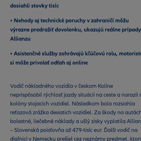
dosiahli stovky tisíc
• Nehody aj technické poruchy v zahraničí môžu
výrazne predražiť dovolenku, ukazujú reálne prípady
Allianzu
• Asistenčné služby zohrávajú kľúčovú rolu, motorist
si môže privolať odťah aj online
Vodič nákladného vozidla v českom Kolíne
neprispôsobil rýchlosť jazdy situácii na ceste a narazil
kolóny stojacich vozidiel. Následkom bola rozsiahla
reťazová zrážka desiatich vozidiel. Za škody na autách
bolestné, liečebné náklady a ušlý zisky vyplatila Allia
– Slovenská poisťovňa až 479-tisíc eur. Ďalší vodič na
diaľnici v Nemecku prešiel cez neznámy predmet, ktor