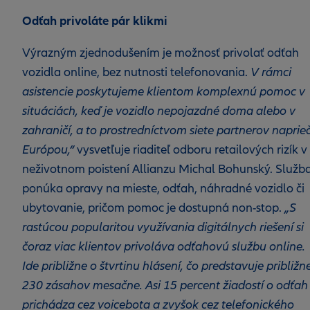
Odťah privoláte pár klikmi
Výrazným zjednodušením je možnosť privolať odťah
vozidla online, bez nutnosti telefonovania.
V rámci
asistencie poskytujeme klientom komplexnú pomoc v
situáciách, keď je vozidlo nepojazdné doma alebo v
zahraničí, a to prostredníctvom siete partnerov naprie
Európou,“
vysvetľuje riaditeľ odboru retailových rizík v
neživotnom poistení Allianzu Michal Bohunský. Služb
ponúka opravy na mieste, odťah, náhradné vozidlo či
ubytovanie, pričom pomoc je dostupná non‑stop.
„S
rastúcou popularitou využívania digitálnych riešení si
čoraz viac klientov privoláva odťahovú službu online.
Ide približne o štvrtinu hlásení, čo predstavuje približn
230 zásahov mesačne. Asi 15 percent žiadostí o odťah
prichádza cez voicebota a zvyšok cez telefonického