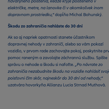
havarijného poistenia, keďže kryje poisteného v
električke, metre, na lanovke či v akomkoľvek inom
dopravnom prostriedku,“
dopĺňa Michal Bohunský.
Škodu zo zahraničia nahláste do 30 dní
Ak sa aj napriek opatrnosti stanete účastníkom
dopravnej nehody v zahraničí, alebo sa vám pokazí
vozidlo, v prvom rade zachovajte pokoj, poskytnite pr
pomoc raneným a zavolajte záchrannú službu. Spíšte
správu o nehode a škodu si nafoťte.
„Po návrate zo
zahraničia nezabudnite škodu na vozidle nahlásiť svoj
poisťovni čím skôr, najneskôr do 30 dní od nehody,“
uzatvára hovorkyňa Allianzu Lucia Strnad Muthová.