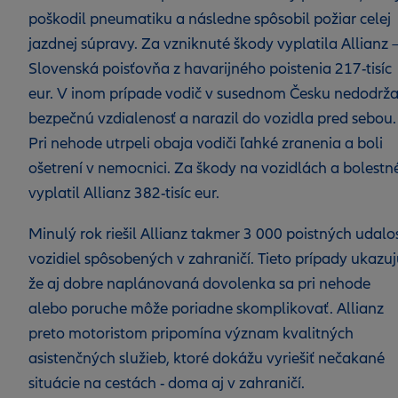
poškodil pneumatiku a následne spôsobil požiar celej
jazdnej súpravy. Za vzniknuté škody vyplatila Allianz 
Slovenská poisťovňa z havarijného poistenia 217-tisíc
eur. V inom prípade vodič v susednom Česku nedodrža
bezpečnú vzdialenosť a narazil do vozidla pred sebou.
Pri nehode utrpeli obaja vodiči ľahké zranenia a boli
ošetrení v nemocnici. Za škody na vozidlách a bolestn
vyplatil Allianz 382-tisíc eur.
Minulý rok riešil Allianz takmer 3 000 poistných udalos
vozidiel spôsobených v zahraničí. Tieto prípady ukazuj
že aj dobre naplánovaná dovolenka sa pri nehode
alebo poruche môže poriadne skomplikovať. Allianz
preto motoristom pripomína význam kvalitných
asistenčných služieb, ktoré dokážu vyriešiť nečakané
situácie na cestách - doma aj v zahraničí.