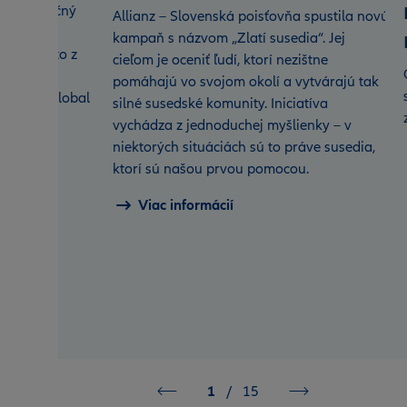
 minuloročný
Allianz – Slovenská poisťovňa spustila novú
ennejšou
kampaň s názvom „Zlatí susedia“. Jej
 Vyplýva to z
cieľom je oceniť ľudí, ktorí nezištne
nejších
pomáhajú vo svojom okolí a vytvárajú tak
nd Best Global
silné susedské komunity. Iniciatíva
vychádza z jednoduchej myšlienky – v
niektorých situáciách sú to práve susedia,
ktorí sú našou prvou pomocou.
Viac informácií
1
/
15