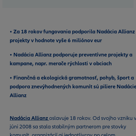
• Za 18 rokov fungovania podporila Nadácia Allianz
projekty v hodnote vyše 6 miliónov eur
• Nadácia Allianz podporuje preventívne projekty a
kampane, napr. merače rýchlosti v obciach
• Finančná a ekologická gramotnosť, pohyb, šport a
podpora znevýhodnených komunít sú piliere Nadáci
Allianz
Nadácia Allianz
oslavuje 18 rokov. Od svojho vzniku 
júni 2008 sa stala stabilným partnerom pre stovky
komunít, organizácií aj jednotlivcov po celom