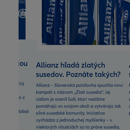
sťovacou
Allianz hľadá zlatých
e
susedov. Poznáte takých?
 minuloročný
Allianz – Slovenská poisťovňa spustila novú
ennejšou
kampaň s názvom „Zlatí susedia“. Jej
 Vyplýva to z
cieľom je oceniť ľudí, ktorí nezištne
nejších
pomáhajú vo svojom okolí a vytvárajú tak
nd Best Global
silné susedské komunity. Iniciatíva
vychádza z jednoduchej myšlienky – v
niektorých situáciách sú to práve susedia,