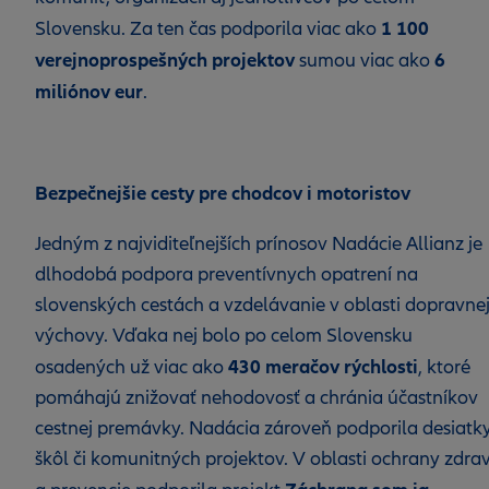
1 100
Slovensku. Za ten čas podporila viac ako
verejnoprospešných projektov
6
sumou viac ako
miliónov eur
.
Bezpečnejšie cesty pre chodcov i motoristov
Jedným z najviditeľnejších prínosov Nadácie Allianz je
dlhodobá podpora preventívnych opatrení na
slovenských cestách a vzdelávanie v oblasti dopravne
výchovy. Vďaka nej bolo po celom Slovensku
430 meračov rýchlosti
osadených už viac ako
, ktoré
pomáhajú znižovať nehodovosť a chránia účastníkov
cestnej premávky. Nadácia zároveň podporila desiatk
škôl či komunitných projektov. V oblasti ochrany zdra