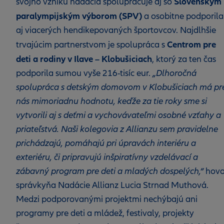
Slovenským
svojho vzniku nadácia spolupracuje aj so
paralympijským výborom (SPV)
a osobitne podporila
aj viacerých hendikepovaných športovcov. Najdlhšie
Centrom pre
trvajúcim partnerstvom je spolupráca s
deti a rodiny v Ilave – Klobušiciach
, ktorý za ten čas
podporila sumou vyše 216-tisíc eur.
„Dlhoročná
spolupráca s detským domovom v Klobušiciach má pr
nás mimoriadnu hodnotu, keďže za tie roky sme si
vytvorili aj s deťmi a vychovávateľmi osobné vzťahy a
priateľstvá. Naši kolegovia z Allianzu sem pravidelne
prichádzajú, pomáhajú pri úpravách interiéru a
exteriéru, či pripravujú inšpiratívny vzdelávací a
zábavný program pre deti a mladých dospelých,“
hovo
správkyňa Nadácie Allianz Lucia Strnad Muthová.
Medzi podporovanými projektmi nechýbajú ani
programy pre deti a mládež, festivaly, projekty