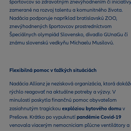
športovcov so zdravotným znevýhodnením či iniciatív
zamerané na rozvoj talentu a komunitného života.
Nadácia podporuje napríklad bratislavskú ZOO,
znevýhodnených športovcov prostredníctvom
Špeciálnych olympiád Slovensko, divadlo GUnaGu či
známu slovenskú vedkyňu Michaelu Musilovú.
Flexibilná pomoc v ťažkých situáciách
Nadácia Allianz je nezisková organizácia, ktorá dokáž
rýchlo reagovať na aktuálne potreby a výzvy. V
minulosti poskytla finančnú pomoc obyvateľom
explóziou bytového domu
zasiahnutým tragickou
v
pandémie Covid‑19
Prešove. Krátko po vypuknutí
venovala viacerým nemocniciam pľúcne ventilátory a