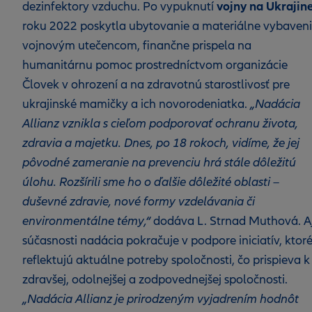
vojny na Ukrajin
dezinfektory vzduchu. Po vypuknutí
roku 2022 poskytla ubytovanie a materiálne vybaven
vojnovým utečencom, finančne prispela na
humanitárnu pomoc prostredníctvom organizácie
Človek v ohrození a na zdravotnú starostlivosť pre
ukrajinské mamičky a ich novorodeniatka.
„Nadácia
Allianz vznikla s cieľom podporovať ochranu života,
zdravia a majetku. Dnes, po 18 rokoch, vidíme, že jej
pôvodné zameranie na prevenciu hrá stále dôležitú
úlohu. Rozšírili sme ho o ďalšie dôležité oblasti –
duševné zdravie, nové formy vzdelávania či
environmentálne témy,“
dodáva L. Strnad Muthová. Aj
súčasnosti nadácia pokračuje v podpore iniciatív, ktor
reflektujú aktuálne potreby spoločnosti, čo prispieva k
zdravšej, odolnejšej a zodpovednejšej spoločnosti.
„Nadácia Allianz je prirodzeným vyjadrením hodnôt