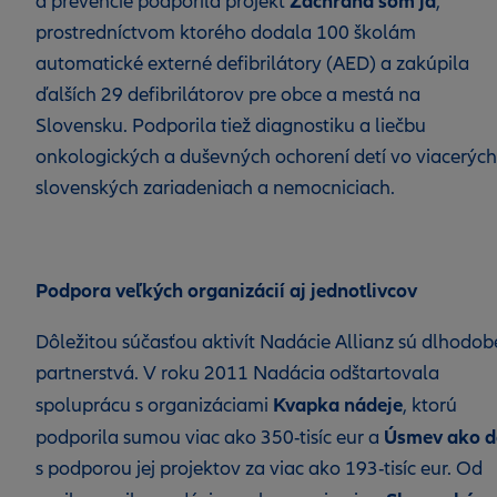
Záchrana som ja
a prevencie podporila projekt
,
prostredníctvom ktorého dodala 100 školám
automatické externé defibrilátory (AED) a zakúpila
ďalších 29 defibrilátorov pre obce a mestá na
Slovensku. Podporila tiež diagnostiku a liečbu
onkologických a duševných ochorení detí vo viacerých
slovenských zariadeniach a nemocniciach.
Podpora veľkých organizácií aj jednotlivcov
Dôležitou súčasťou aktivít Nadácie Allianz sú dlhodob
partnerstvá. V roku 2011 Nadácia odštartovala
Kvapka nádeje
spoluprácu s organizáciami
, ktorú
Úsmev ako d
podporila sumou viac ako 350-tisíc eur a
s podporou jej projektov za viac ako 193-tisíc eur. Od