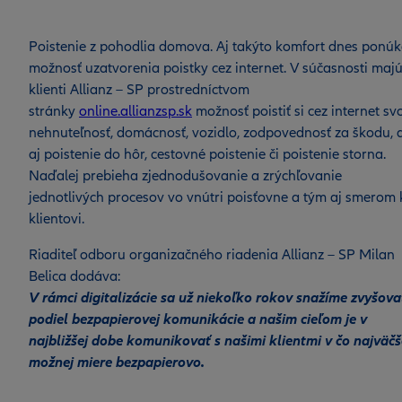
Poistenie z pohodlia domova. Aj takýto komfort dnes ponú
možnosť uzatvorenia poistky cez internet. V súčasnosti maj
klienti Allianz – SP prostredníctvom
stránky
online.allianzsp.sk
možnosť poistiť si cez internet sv
nehnuteľnosť, domácnosť, vozidlo, zodpovednosť za škodu, 
aj poistenie do hôr, cestovné poistenie či poistenie storna.
Naďalej prebieha zjednodušovanie a zrýchľovanie
jednotlivých procesov vo vnútri poisťovne a tým aj smerom 
klientovi.
Riaditeľ odboru organizačného riadenia Allianz – SP Milan
Belica dodáva:
V rámci digitalizácie sa už niekoľko rokov snažíme zvyšova
podiel bezpapierovej komunikácie a našim cieľom je v
najbližšej dobe komunikovať s našimi klientmi v čo najväčš
možnej miere bezpapierovo.