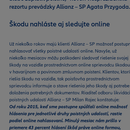
rezortu prevádzky Allianz – SP Agata Przygoda
Škodu nahláste aj sledujte online
Už niekoľko rokov majú klienti Allianz – SP možnosť postup
nahlasovať všetky poistné udalosti online. Navyše, už
niekoľko mesiacov môžu poškodení sledovať riešenie svojej
škody na vozidle prostredníctvom online sprievodcu škodou
v havarijnom a povinnom zmluvnom poistení. Klientov, ktorí
riešia škodu na vozidle, tak poisťovňa prostredníctvom
sprievodcu informuje o stave riešenia jeho škody aj potrebe
doloženia potrebných dokumentov. Riaditeľ odboru likvidác
poistných udalostí Allianz – SP Milan Rajec konštatuje:
Od roku 2015, keď sme postupne spúšťali online možnosť
hlásenia pre jednotlivé druhy poistných udalostí, rastie
podiel online nahlasovaní. Minulý mesiac nám prišlo v
priemere 43 percent hlásení škôd práve online formou,