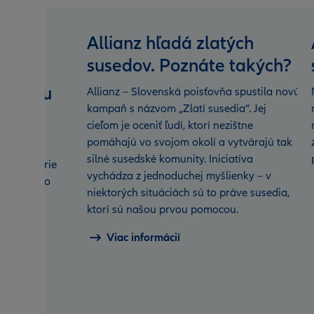
Allianz hľadá zlatých
susedov. Poznáte takých?
ej
ur môžu
Allianz – Slovenská poisťovňa spustila novú
kampaň s názvom „Zlatí susedia“. Jej
ky do
cieľom je oceniť ľudí, ktorí nezištne
onicky
pomáhajú vo svojom okolí a vytvárajú tak
silné susedské komunity. Iniciatíva
j kancelárie
vychádza z jednoduchej myšlienky – v
 nároky do
niektorých situáciách sú to práve susedia,
ktorí sú našou prvou pomocou.
Viac informácií