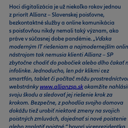
Hoci digitalizácia je už niekoľko rokov jednou
z priorít Allianz – Slovenskej poisťovne,
bezkontaktné služby a online komunikácia
s poisťovňou nikdy nemali taký význam, ako
„Vďaka
práve v súčasnej dobe pandémie.
moderným IT riešeniam a najmodernejším onli
nástrojom tak nemusia klienti Allianz – SP
zbytočne chodiť do pobočiek alebo dlho čakať 
infolinke. Jednoducho, len pár klikmi cez
smartfón, tablet či počítač môžu prostredníctv
webstránky
www.allianzsp.sk
okamžite nahlási
svoju škodu a sledovať jej riešenie krok za
krokom. Bezpečne, z pohodlia svojho domova
dokážu tiež urobiť niektoré zmeny na svojich
poistných zmluvách, dojednať si nové poistenie
alebo zaplatiť poistné,“
hovorí viceprezidentka