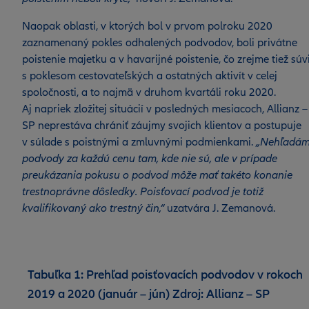
Naopak oblasti, v ktorých bol v prvom polroku 2020
zaznamenaný pokles odhalených podvodov, boli privátne
poistenie majetku a v havarijné poistenie, čo zrejme tiež súvi
s poklesom cestovateľských a ostatných aktivít v celej
spoločnosti, a to najmä v druhom kvartáli roku 2020.
Aj napriek zložitej situácií v posledných mesiacoch, Allianz –
SP neprestáva chrániť záujmy svojich klientov a postupuje
v súlade s poistnými a zmluvnými podmienkami.
„Nehľadá
podvody za každú cenu tam, kde nie sú, ale v prípade
preukázania pokusu o podvod môže mať takéto konanie
trestnoprávne dôsledky. Poisťovací podvod je totiž
kvalifikovaný ako trestný čin,“
uzatvára J. Zemanová.
Tabuľka 1: Prehľad poisťovacích podvodov v rokoch
2019 a 2020 (január – jún) Zdroj: Allianz – SP