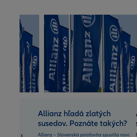
Allianz hľadá zlatých
susedov. Poznáte takých?
ej
ur môžu
Allianz – Slovenská poisťovňa spustila novú