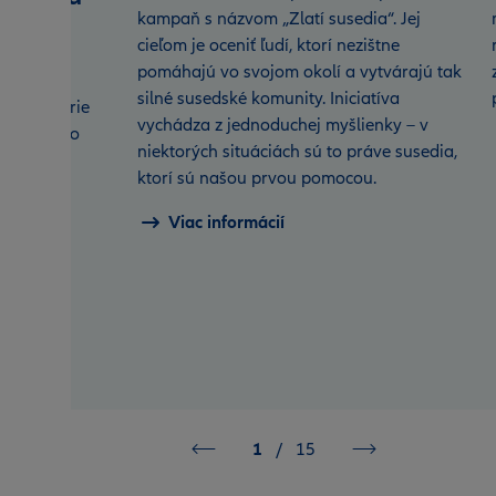
kampaň s názvom „Zlatí susedia“. Jej
ky do
cieľom je oceniť ľudí, ktorí nezištne
onicky
pomáhajú vo svojom okolí a vytvárajú tak
silné susedské komunity. Iniciatíva
j kancelárie
vychádza z jednoduchej myšlienky – v
 nároky do
niektorých situáciách sú to práve susedia,
ktorí sú našou prvou pomocou.
Viac informácií
1
/
15