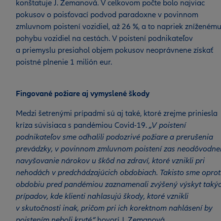
konštatuje J. Zemanová. V celkovom počte bolo najviac
pokusov o poisťovací podvod paradoxne v povinnom
zmluvnom poistení vozidiel, až 26 %, a to napriek zníženém
pohybu vozidiel na cestách. V poistení podnikateľov
a priemyslu presiahol objem pokusov neoprávnene získať
poistné plnenie 1 milión eur.
Fingované požiare aj vymyslené škody
Medzi šetrenými prípadmi sú aj také, ktoré zrejme priniesla
kríza súvisiaca s pandémiou Covid-19.
„V poistení
podnikateľov sme odhalili podozrivé požiare a prerušenia
prevádzky, v povinnom zmluvnom poistení zas neodôvodne
navyšovanie nárokov u škôd na zdraví, ktoré vznikli pri
nehodách v predchádzajúcich obdobiach. Takisto sme oprot
obdobiu pred pandémiou zaznamenali zvýšený výskyt taký
prípadov, kde klienti nahlasujú škody, ktoré vznikli
v skutočnosti inak, pričom pri ich korektnom nahlásení by
poistením neboli kryté,“
hovorí J. Zemanová.