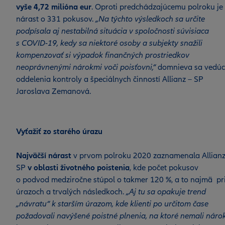
vyše 4,72 milióna eur
. Oproti predchádzajúcemu polroku je 
nárast o 331 pokusov.
„Na týchto výsledkoch sa určite
podpísala aj nestabilná situácia v spoločnosti súvisiaca
s COVID-19, kedy sa niektoré osoby a subjekty snažili
kompenzovať si výpadok finančných prostriedkov
neoprávnenými nárokmi voči poisťovni,“
domnieva sa vedú
oddelenia kontroly a špeciálnych činností Allianz – SP
Jaroslava Zemanová.
Vyťažiť zo starého úrazu
Najväčší nárast
v prvom polroku 2020 zaznamenala Allianz
SP
v oblasti životného poistenia
, kde počet pokusov
o podvod medziročne stúpol o takmer 120 %, a to najmä pr
úrazoch a trvalých následkoch.
„Aj tu sa opakuje trend
„návratu“ k starším úrazom, kde klienti po určitom čase
požadovali navýšené poistné plnenia, na ktoré nemali nárok