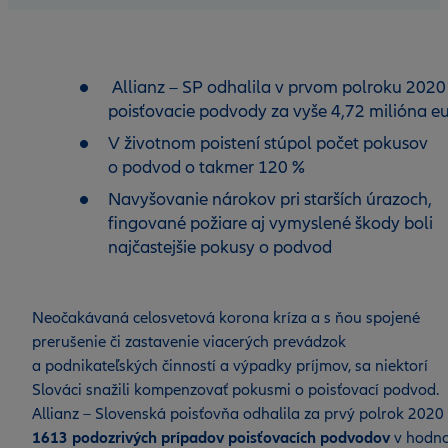
Allianz – SP odhalila v prvom polroku 2020
poisťovacie podvody za vyše 4,72 milióna e
V životnom poistení stúpol počet pokusov
o podvod o takmer 120 %
Navyšovanie nárokov pri starších úrazoch,
fingované požiare aj vymyslené škody boli
najčastejšie pokusy o podvod
Neočakávaná celosvetová korona kríza a s ňou spojené
prerušenie či zastavenie viacerých prevádzok
a podnikateľských činností a výpadky príjmov, sa niektorí
Slováci snažili kompenzovať pokusmi o poisťovací podvod.
Allianz – Slovenská poisťovňa odhalila za prvý polrok 2020
1613 podozrivých prípadov poisťovacích podvodov
v hodno