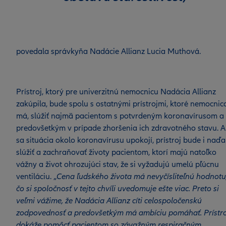
povedala správkyňa Nadácie Allianz Lucia Muthová.
Prístroj, ktorý pre univerzitnú nemocnicu Nadácia Allianz
zakúpila, bude spolu s ostatnými prístrojmi, ktoré nemocnic
má, slúžiť najmä pacientom s potvrdeným koronavírusom a
predovšetkým v prípade zhoršenia ich zdravotného stavu. A
sa situácia okolo koronavírusu upokojí, prístroj bude i naďa
slúžiť a zachraňovať životy pacientom, ktorí majú natoľko
vážny a život ohrozujúci stav, že si vyžadujú umelú pľúcnu
ventiláciu. „
Cena ľudského života má nevyčísliteľnú hodnotu
čo si spoločnosť v tejto chvíli uvedomuje ešte viac. Preto si
veľmi vážime, že Nadácia Allianz cíti celospoločenskú
zodpovednosť a predovšetkým má ambíciu pomáhať. Prístro
dokáže pomôcť pacientom so závažným respiračným