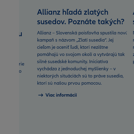
Allianz hľadá zlatých
susedov. Poznáte takých?
ej
ur môžu
Allianz – Slovenská poisťovňa spustila novú
kampaň s názvom „Zlatí susedia“. Jej
ky do
cieľom je oceniť ľudí, ktorí nezištne
onicky
pomáhajú vo svojom okolí a vytvárajú tak
silné susedské komunity. Iniciatíva
j kancelárie
vychádza z jednoduchej myšlienky – v
 nároky do
niektorých situáciách sú to práve susedia,
ktorí sú našou prvou pomocou.
Viac informácií