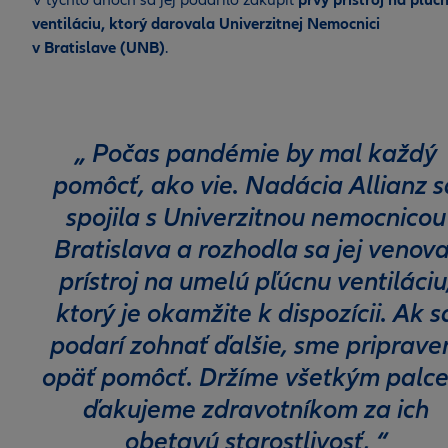
V týchto dňoch sa jej podarilo zakúpiť
prvý prístroj na pľúc
ventiláciu, ktorý darovala Univerzitnej Nemocnici
v Bratislave (UNB)
.
Počas pandémie by mal každý
pomôcť, ako vie. Nadácia Allianz s
spojila s Univerzitnou nemocnicou
Bratislava a rozhodla sa jej venova
prístroj na umelú pľúcnu ventiláciu
ktorý je okamžite k dispozícii. Ak s
podarí zohnať ďalšie, sme priprave
opäť pomôcť. Držíme všetkým palce
ďakujeme zdravotníkom za ich
obetavú starostlivosť,