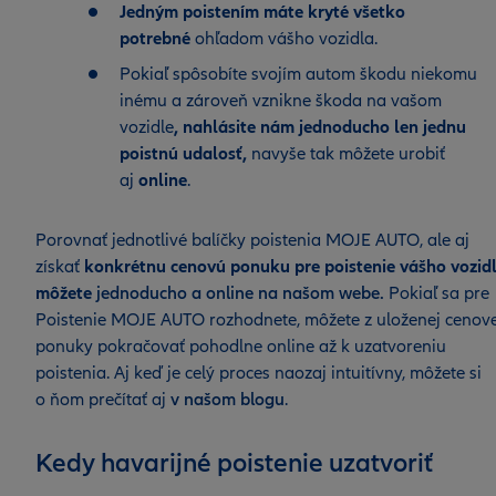
Jedným poistením máte kryté všetko
potrebné
ohľadom vášho vozidla.
Pokiaľ spôsobíte svojím autom škodu niekomu
inému a zároveň vznikne škoda na vašom
vozidle
,
nahlásite nám jednoducho len jednu
poistnú udalosť
,
navyše tak môžete urobiť
aj
online
.
Porovnať jednotlivé balíčky poistenia MOJE AUTO, ale aj
získať
konkrétnu cenovú ponuku pre poistenie vášho vozid
môžete
jednoducho a online na našom webe.
Pokiaľ sa pre
Poistenie MOJE AUTO rozhodnete, môžete z uloženej cenove
ponuky pokračovať pohodlne online až k uzatvoreniu
poistenia. Aj keď je celý proces naozaj intuitívny, môžete si
o ňom prečítať aj
v našom blogu
.
Kedy havarijné poistenie uzatvoriť