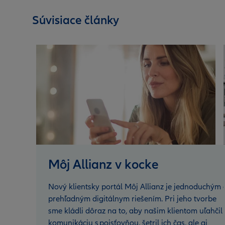
Súvisiace články
Môj Allianz v kocke
Nový klientsky portál Môj Allianz je jednoduchým 
prehľadným digitálnym riešením. Pri jeho tvorbe
sme kládli dôraz na to, aby našim klientom uľahčil
komunikáciu s poisťovňou, šetril ich čas, ale aj