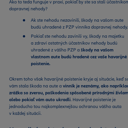
Ako to teda funguje v praxi, pokiaľ by ste sa stali účastníko
dopravnej nehody?
Ak ste nehodu nezavinili, škody na vašom aute
budú uhradené z PZP vinníka dopravnej nehody.
Pokiaľ ste nehodu zavinili vy, škody na majetku
a zdraví ostatných účastníkov nehody budú
uhradené z vášho PZP a
škody na vašom
vlastnom aute budú hradené cez vaše havarijné
poistenie.
Okrem toho však havarijné poistenie kryje aj situácie, keď s
vám stala škoda na aute a
vinník je neznámy, ako napríkla
zrážka so zverou, poškodenia spôsobené prírodnými živlam
alebo pokiaľ vám auto ukradli
. Havarijné poistenie je
jednoducho tou najkomplexnejšou ochranou vášho auta
v každej situácii.