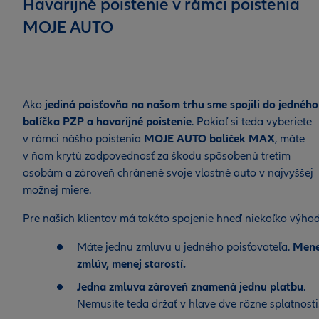
Havarijné poistenie v rámci poistenia
MOJE AUTO
Ako
jediná poisťovňa na našom trhu sme spojili do jedného
balíčka PZP a havarijné poistenie
. Pokiaľ si teda vyberiete
v rámci nášho poistenia
MOJE AUTO balíček MAX
, máte
v ňom krytú zodpovednosť za škodu spôsobenú tretím
osobám a zároveň chránené svoje vlastné auto v najvyššej
možnej miere.
Pre našich klientov má takéto spojenie hneď niekoľko výhod
Máte jednu zmluvu u jedného poisťovateľa.
Mene
zmlúv, menej starostí
.
Jedna zmluva zároveň znamená jednu platbu
.
Nemusíte teda držať v hlave dve rôzne splatnosti