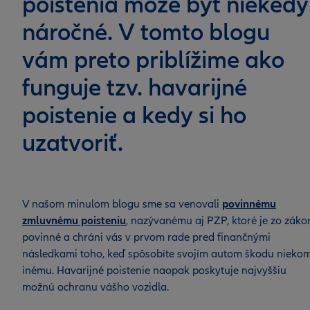
poistenia môže byť niekedy
náročné. V tomto blogu
vám preto priblížime ako
funguje tzv. havarijné
poistenie a kedy si ho
uzatvoriť.
V našom minulom blogu sme sa venovali
povinnému
zmluvnému poisteniu
, nazývanému aj PZP, ktoré je zo záko
povinné a chráni vás v prvom rade pred finančnými
následkami toho, keď spôsobíte svojím autom škodu nieko
inému. Havarijné poistenie naopak poskytuje najvyššiu
možnú ochranu vášho vozidla.