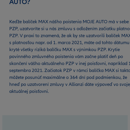
AUTO?
Keďže balíček MAX nášho poistenia MOJE AUTO má v sebe 
PZP, uzatvoríte si u nás zmluvu s odložením začiatku platno
PZP. V praxi to znamená, že ak by ste uzatvorili balíček MA
s platnosťou napr. od 1. marca 2021, máte od tohto dátumu
kryté všetky riziká balíčku MAX s výnimkou PZP. Krytie
povinného zmluvného poistenia vám začne platiť deň po
skončení vášho aktuálneho PZP v inej poisťovni, napríklad 1
septembra 2021. Začiatok PZP v rámci balíčka MAX si takt
môžete posunúť maximálne o 364 dní pod podmienkou, že
hneď po uzatvorení zmluvy v Allianzi dáte výpoveď vo svoje
aktuálnej poisťovni.