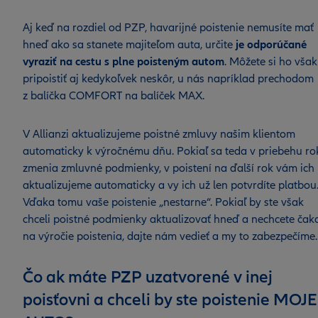
Aj keď na rozdiel od PZP, havarijné poistenie nemusíte mať
hneď ako sa stanete majiteľom auta, určite
je odporúčané
vyraziť na cestu s plne poisteným autom
. Môžete si ho však
pripoistiť aj kedykoľvek neskôr, u nás napríklad prechodom
z balíčka COMFORT na balíček MAX.
V Allianzi aktualizujeme poistné zmluvy našim klientom
automaticky k výročnému dňu. Pokiaľ sa teda v priebehu ro
zmenia zmluvné podmienky, v poistení na ďalší rok vám ich
aktualizujeme automaticky a vy ich už len potvrdíte platbou
Vďaka tomu vaše poistenie „nestarne“. Pokiaľ by ste však
chceli poistné podmienky aktualizovať hneď a nechcete čak
na výročie poistenia, dajte nám vedieť a my to zabezpečíme
Čo ak máte PZP uzatvorené v inej
poisťovni a chceli by ste poistenie MOJE