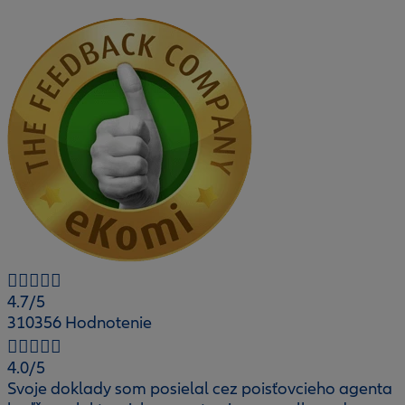
4.7
/5
310356 Hodnotenie
4.0
/5
Svoje doklady som posielal cez poisťovcieho agenta