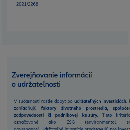
2021/2268
Zverejňovanie informácií
o udržateľnosti
V súčasnosti rastie dopyt po
udržateľných investíciách
,
zohľadňujú
faktory životného prostredia, spoločen
zodpovednosti či podnikovej kultúry.
Tieto kritéri
označované ako ESG (environmental, soc
governance). Udržateľné investície predstavujú pre inves