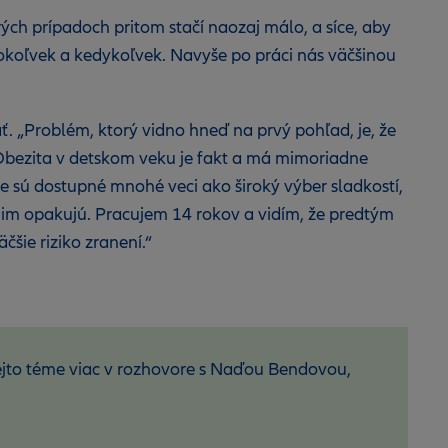
ých prípadoch pritom stačí naozaj málo, a síce, aby
tokoľvek a kedykoľvek. Navyše po práci nás väčšinou
. „Problém, ktorý vidno hneď na prvý pohľad, je, že
u. Obezita v detskom veku je fakt a má mimoriadne
 že sú dostupné mnohé veci ako široký výber sladkostí,
sa im opakujú. Pracujem 14 rokov a vidím, že predtým
čšie riziko zranení.“
 tejto téme viac v rozhovore s Naďou Bendovou,