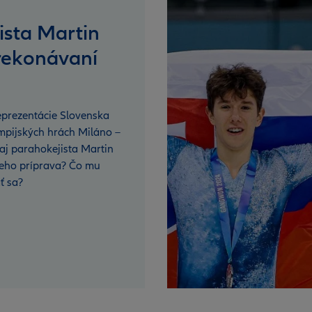
ista Martin
rekonávaní
prezentácie Slovenska
pijských hrách Miláno –
aj parahokejista Martin
jeho príprava? Čo mu
ť sa?