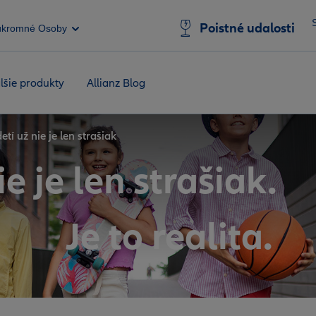
Poistné udalosti
úkromné Osoby
lšie produkty
Allianz Blog
etí už nie je len strašiak
e je len strašiak.
Je to realita.