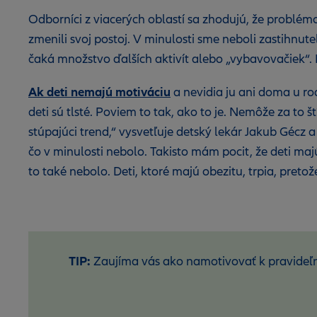
Odborníci z viacerých oblastí sa zhodujú, že problém
zmenili svoj postoj. V minulosti sme neboli zastihn
čaká množstvo ďalších aktivít alebo „vybavovačiek“. N
Ak deti nemajú motiváciu
a nevidia ju ani doma u ro
deti sú tlsté. Poviem to tak, ako to je. Nemôže za to
stúpajúci trend,“ vysvetľuje detský lekár Jakub Gécz 
čo v minulosti nebolo. Takisto mám pocit, že deti ma
to také nebolo. Deti, ktoré majú obezitu, trpia, pretož
TIP:
Zaujíma vás ako namotivovať k pravideľné