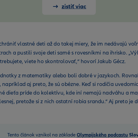
zistiť viac
 chrániť vlastné deti až do takej miery, že im nedávajú vo
strach a pustili svoje deti samé s rovesníkmi na ihrisko. „
rebujete, viete ho skontrolovať,“ hovorí Jakub Gécz.
jednotky z matematiky alebo boli dobré v jazykoch. Rovnak
napríklad aj preto, že sú obézne. Keď si rodičia uvedomia
čné dieťa príde do kolektívu, kde iní nemajú nadváhu a m
esnej, pretože si z nich ostatní robia srandu.“ Aj preto j
Tento článok vznikol na základe
Olympijského podcastu
Slo