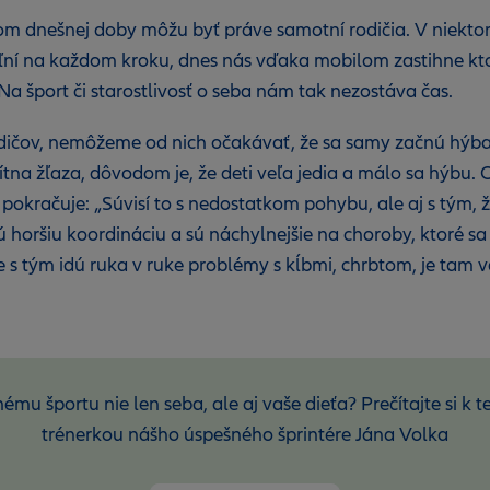
om dnešnej doby môžu byť práve samotní rodičia. V niektor
uteľní na každom kroku, dnes nás vďaka mobilom zastihne k
a šport či starostlivosť o seba nám tak nezostáva čas.
dičov, nemôžeme od nich očakávať, že sa samy začnú hýbať
 štítna žľaza, dôvodom je, že deti veľa jedia a málo sa hýb
a pokračuje: „Súvisí to s nedostatkom pohybu, ale aj s tým,
jú horšiu koordináciu a sú náchylnejšie na choroby, ktoré 
e s tým idú ruka v ruke problémy s kĺbmi, chrbtom, je tam vä
mu športu nie len seba, ale aj vaše dieťa? Prečítajte si k
trénerkou nášho úspešného šprintére Jána Volka