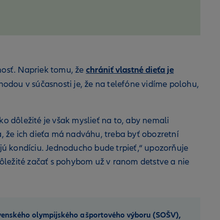
chrániť vlastné dieťa je
ľnosť. Napriek tomu, že
Výhodou v súčasnosti je, že na telefóne vidíme polohu,
o dôležité je však myslieť na to, aby nemali
, že ich dieťa má nadváhu, treba byť obozretní
ajú kondíciu. Jednoducho bude trpieť,“ upozorňuje
e dôležité začať s pohybom už v ranom detstve a nie
venského olympijského a športového výboru (SOŠV),