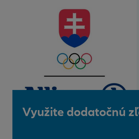
Využite dodatočnú zľ