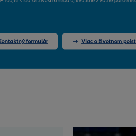
Pridajte k starostlivosti o seba aj kvalitné životné poistenie
Kontaktný formulár
Viac o životnom poist