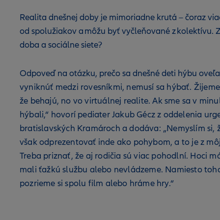
Realita dnešnej doby je mimoriadne krutá – čoraz via
od spolužiakov a môžu byť vyčleňované z kolektívu. 
doba a sociálne siete?
Odpoveď na otázku, prečo sa dnešné deti hýbu oveľ
vyniknúť medzi rovesníkmi, nemusí sa hýbať. Žijeme v
že behajú, no vo virtuálnej realite. Ak sme sa v minul
hýbali,“ hovorí pediater Jakub Gécz z oddelenia u
bratislavských Kramároch a dodáva: „Nemyslím si, že
však odprezentovať inde ako pohybom, a to je z mô
Treba priznať, že aj rodičia sú viac pohodlní. Hoci 
mali ťažkú službu alebo nevládzeme. Namiesto toho,
pozrieme si spolu film alebo hráme hry.“