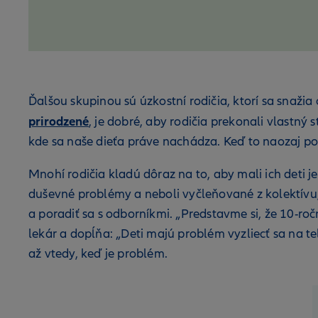
Ďalšou skupinou sú úzkostní rodičia, ktorí sa snažia
prirodzené
, je dobré, aby rodičia prekonali vlastný 
kde sa naše dieťa práve nachádza. Keď to naozaj pot
Mnohí rodičia kladú dôraz na to, aby mali ich deti 
duševné problémy a neboli vyčleňované z kolektívu, 
a poradiť sa s odborníkmi. „Predstavme si, že 10-ro
lekár a dopĺňa: „Deti majú problém vyzliecť sa na tel
až vtedy, keď je problém.