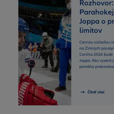
Rozhovor:
Parahokej
Joppa o p
limitov
Cennou súčasťou re
na Zimných paralym
Cortina 2026 bude 
Joppa. Ako vyzerá 
pomáha prekonáva
Čítať viac