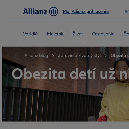
Môj Allianz prihlásenie
S
Vozidlá
Majetok
Život
Cestovanie
Ďa
Allianz blog
Zdravie a životný štýl
Obezita d
Obezita detí už ni