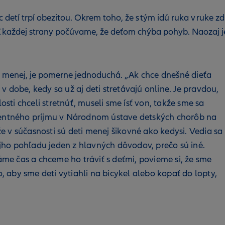
c detí trpí obezitou. Okrem toho, že s tým idú ruka v ruke
Z každej strany počúvame, že deťom chýba pohyb. Naozaj j
a menej, je pomerne jednoduchá.
„Ak chce dnešné dieťa
 dobe, kedy sa už aj deti stretávajú online. Je pravdou,
osti chceli stretnúť, museli sme ísť von, takže sme sa
rgentného príjmu v Národnom ústave detských chorôb na
 v súčasnosti sú deti menej šikovné ako kedysi. Vedia sa
jho pohľadu jeden z hlavných dôvodov, prečo sú iné.
máme čas a chceme ho tráviť s deťmi, povieme si, že sme
 aby sme deti vytiahli na bicykel alebo kopať do lopty,