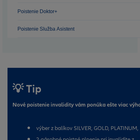
Poistenie Doktor+
Poistenie Služba Asistent
💡 Tip
Nové poistenie invalidity vám ponúka ešte viac výh
výber z balíkov SILVER, GOLD, PLATINUM,
2-násobné poistné plnenie pri invalidite z