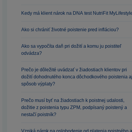
Kedy má klient nárok na DNA test NutriFit MyLifestyl
Ako si chrániť životné poistenie pred infláciou?
Ako sa vypočíta daň pri dožití a komu ju poistiteľ
odvádza?
Prečo je dôležité uvádzať v žiadostiach klientov pri
dožití dohodnutého konca dôchodkového poistenia a
spôsob výplaty?
Prečo musí byť na žiadostiach k poistnej udalosti,
dožitie z poistenia typu ZPM, podpísaný poistený a
nestačí poistník?
Vzniká nárok na oslobodenie od platenia poistného 