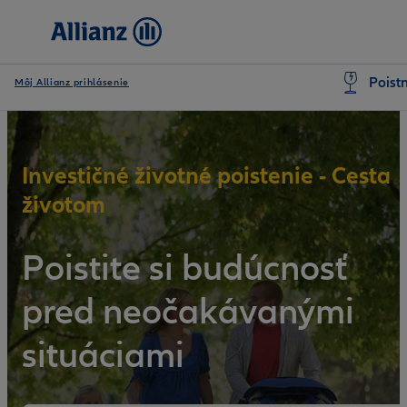
Poist
Môj Allianz prihlásenie
Investičné životné poistenie - Cesta
životom
Poistite si budúcnosť
pred neočakávanými
situáciami