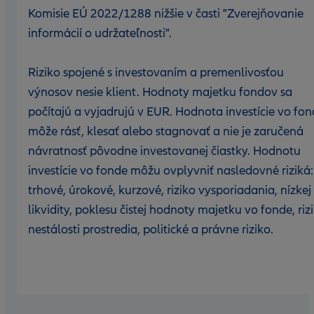
Komisie EÚ 2022/1288 nižšie v časti "Zverejňovanie
informácií o udržateľnosti".
Riziko spojené s investovaním a premenlivosťou
výnosov nesie klient. Hodnoty majetku fondov sa
počítajú a vyjadrujú v EUR. Hodnota investície vo fo
môže rásť, klesať alebo stagnovať a nie je zaručená
návratnosť pôvodne investovanej čiastky. Hodnotu
investície vo fonde môžu ovplyvniť nasledovné riziká:
trhové, úrokové, kurzové, riziko vysporiadania, nízkej
likvidity, poklesu čistej hodnoty majetku vo fonde, riz
nestálosti prostredia, politické a právne riziko.