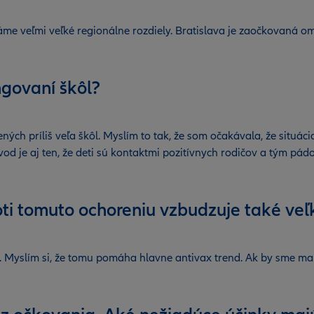
 Máme veľmi veľké regionálne rozdiely. Bratislava je zaočkovaná
ungovaní škôl?
ných príliš veľa škôl. Myslím to tak, že som očakávala, že situá
vod je aj ten, že deti sú kontaktmi pozitívnych rodičov a tým pád
oti tomuto ochoreniu vzbudzuje také ve
Myslím si, že tomu pomáha hlavne antivax trend. Ak by sme mali 