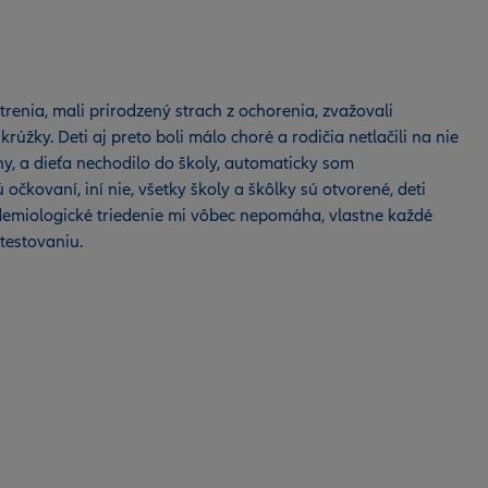
renia, mali prirodzený strach z ochorenia, zvažovali
rúžky. Deti aj preto boli málo choré a rodičia netlačili na nie
ny, a dieťa nechodilo do školy, automaticky som
čkovaní, iní nie, všetky školy a škôlky sú otvorené, deti
idemiologické triedenie mi vôbec nepomáha, vlastne každé
 testovaniu.