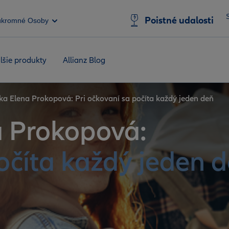
Poistné udalosti
úkromné Osoby
lšie produkty
Allianz Blog
čka Elena Prokopová: Pri očkovaní sa počíta každý jeden deň
a Prokopová:
očíta každý jeden 