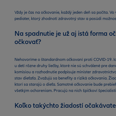
Vždy je čas na očkovanie, každý jeden deň sa počíta. Vo v
pediater, ktorý zhodnotí zdravotný stav a posúdi možnos
Na spadnutie je už aj istá forma o
očkovať?
Nehovoríme o štandardnom očkovaní proti COVID-19. Ide 
u detí rôzne druhy liečby, ktoré nie sú schválené pre da
komisiou a rozhodnutie podpisuje minister zdravotníct
stav dieťaťa. Zvažujú sa benefity a riziká očkovania. Ži
ktorí sa starajú o dieťa. Samotné očkovanie bude prebieh
všetkým ochoreniam. Pracujú na nich špičkoví špecialist
Koľko takýchto žiadostí očakávat