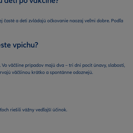
ú deti po vakcíne?
nej časté a deti zvládajú očkovanie naozaj veľmi dobre. Podľa
este vpichu?
 Vo väčšine prípadov majú dva – tri dni pocit únavy, slabosti,
 trvajú väčšinou krátko a spontánne odoznejú.
ch riešili vážny vedľajší účinok.