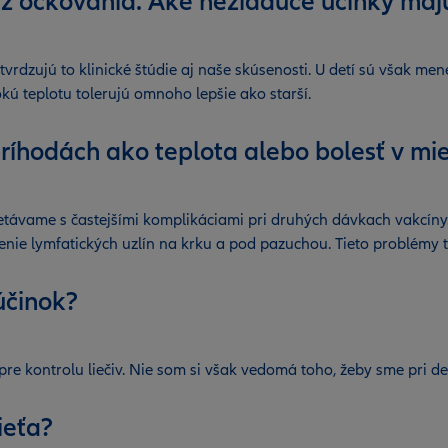
z očkovania. Aké nežiadúce účinky maj
tvrdzujú to klinické štúdie aj naše skúsenosti. U detí sú však me
okú teplotu tolerujú omnoho lepšie ako starší.
príhodách ako teplota alebo bolesť v mi
stretávame s častejšími komplikáciami pri druhých dávkach vakcíny.
čšenie lymfatických uzlín na krku a pod pazuchou. Tieto problémy
 účinok?
 kontrolu liečiv. Nie som si však vedomá toho, žeby sme pri deťo
dieťa?