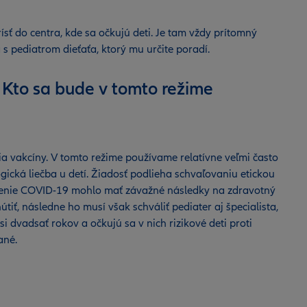
ísť do centra, kde sa očkujú deti. Je tam vždy prítomný
s pediatrom dieťaťa, ktorý mu určite poradí.
. Kto sa bude v tomto režime
a vakcíny. V tomto režime používame relatívne veľmi často
ogická liečba u detí. Žiadosť podlieha schvaľovaniu etickou
horenie COVID-19 mohlo mať závažné následky na zdravotný
iť, následne ho musí však schváliť pediater aj špecialista,
i dvadsať rokov a očkujú sa v nich rizikové deti proti
vané.