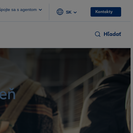
Spojte sa s agentom
Kontakty
SK
Hľadať
deň