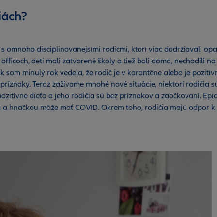
iách?
 omnoho disciplinovanejšími rodičmi, ktorí viac dodržiavali opat
ficoch, deti mali zatvorené školy a tiež boli doma, nechodili na k
 som minulý rok vedela, že rodič je v karanténe alebo je pozitív
íznaky. Teraz zažívame mnohé nové situácie, niektorí rodičia sú o
ozitívne dieťa a jeho rodičia sú bez príznakov a zaočkovaní. Ep
ha a hnačkou môže mať COVID. Okrem toho, rodičia majú odpor k