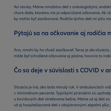
Asi stovky. Máme množstvo detí s onkologickými, endokr
choré dieťa, ktorému nie je odporúčané očkovanie. Ak vš
by mohlo byť zaočkované. Rodičia týchto detí mi píšu mai
Pýtajú sa na očkovanie aj rodičia
Áno, mnohí by ho chceli zaočkovať. Teraz je ale situáci
môže byť schválené očkovanie aj plošne, hovoria to indí
Čo sa deje v súvislosti s COVID v
Situácia je iná, ako bola minulý rok. V ambulanciách vid
v minimálnom percente. Typickými príznakmi sú upchatý n
u kovidových detí stretávame bežne. Máme už aj deti so
už aj hospitalizované deti s obojstrannými zápalmi pľúc.