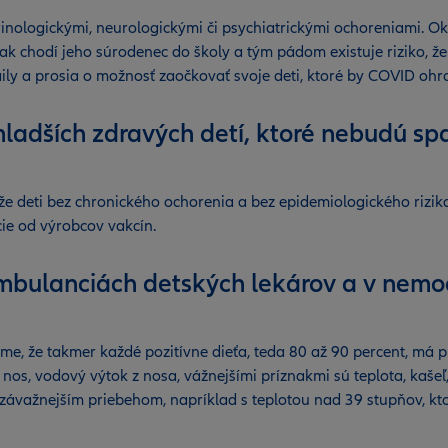
inologickými, neurologickými či psychiatrickými ochoreniami. O
ak chodí jeho súrodenec do školy a tým pádom existuje riziko, ž
ly a prosia o možnosť zaočkovať svoje deti, ktoré by COVID ohroz
 mladších zdravých detí, ktoré nebudú s
a, že deti bez chronického ochorenia a bez epidemiologického ri
cie od výrobcov vakcín.
 ambulanciách detských lekárov a v nem
íme, že takmer každé pozitívne dieťa, teda 80 až 90 percent, má 
os, vodový výtok z nosa, vážnejšími príznakmi sú teplota, kašeľ,
 závažnejším priebehom, napríklad s teplotou nad 39 stupňov, k