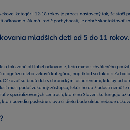
ekovej kategórii 12-18 rokov je proces nastavený tak, že stačí pr
ti očkovania. Ak má rodič pochybnosti, je dobré skontaktovať sa 
čkovania mladších detí od 5 do 11 rokov
o takzvané off label očkovanie, teda mimo schváleného použiti
nú diagnózu alebo vekovú kategóriu, napríklad sa takto rieši biol
va. Očkovať sa budú deti s chronickými ochoreniami, kde by oc
adosť musí podať zákonný zástupca, lekár ho do žiadosti nemôže nút
ať v špecializovaných centrách, ktoré na Slovensku fungujú už as
i, ktorí povedia posledné slovo či dieťa bude alebo nebude očko
e?