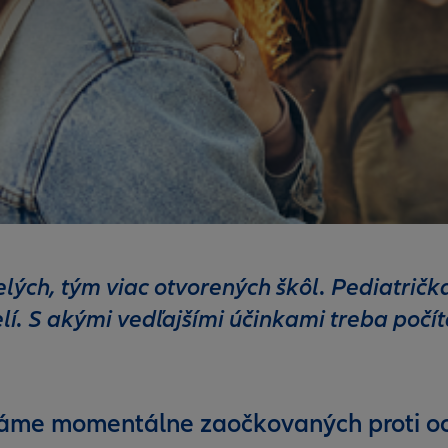
elých, tým viac otvorených škôl. Pediatrič
elí. S akými vedľajšími účinkami treba počí
 máme momentálne zaočkovaných proti 