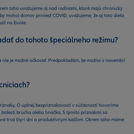
krem toho uvažujeme aj nad rodinami, ktoré majú chronicky
eby mohol domov priniesť COVID, uvažujeme, že aj toto dieťa
il na živote.
padať do tohoto špeciálneho režimu?
zika nie je možné očkovať. Predpokladám, že možno v novembri
ocniciach?
príznaky. O úplnej bezpríznakovosti v súčasnosti hovoríme
 bolesti brucha alebo hnačka. S týmito príznakmi sa
torá trvá štyri dni a produktívnym kašľom. Okrem toho máme