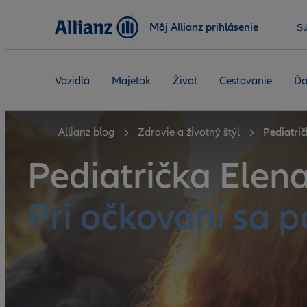
Môj Allianz prihlásenie
S
Vozidlá
Majetok
Život
Cestovanie
Ďa
Allianz blog
Zdravie a životný štýl
Pediatri
Pediatrička Elen
Pri očkovaní sa p