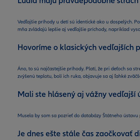
Ľudia majú pravdepodobne strach 
Vedľajšie príhody u detí sú identické ako u dospelých. Po
mňa zvládajú lepšie aj vedľajšie príchody, napríklad vys
Hovoríme o klasických vedľajších 
Áno, to sú najčastejšie príhody. Platí, že pri deťoch sa 
zvýšenú teplotu, bolí ich ruka, objavuje sa aj ľahké zvä
Mali ste hlásený aj vážny vedľajší
Musela by som sa pozrieť do databázy Štátneho ústavu pre
Je dnes ešte stále čas zaočkovať 