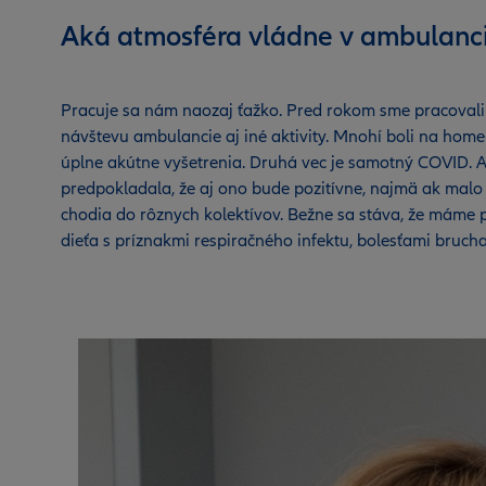
Aká atmosféra vládne v ambulanc
Pracuje sa nám naozaj ťažko. Pred rokom sme pracovali s
návštevu ambulancie aj iné aktivity. Mnohí boli na home of
úplne akútne vyšetrenia. Druhá vec je samotný COVID. Ak
predpokladala, že aj ono bude pozitívne, najmä ak malo pr
chodia do rôznych kolektívov. Bežne sa stáva, že máme p
dieťa s príznakmi respiračného infektu, bolesťami bruc