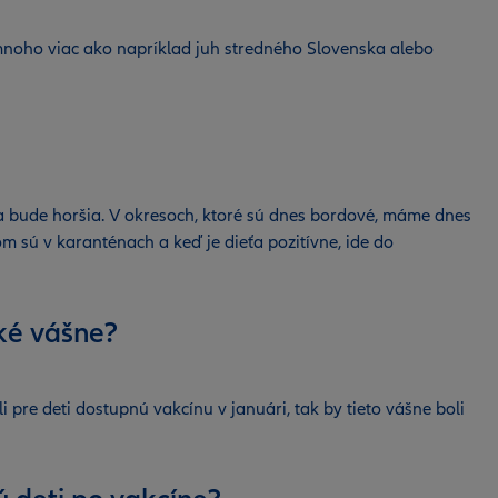
 omnoho viac ako napríklad juh stredného Slovenska alebo
cia bude horšia. V okresoch, ktoré sú dnes bordové, máme dnes
om sú v karanténach a keď je dieťa pozitívne, ide do
ľké vášne?
pre deti dostupnú vakcínu v januári, tak by tieto vášne boli