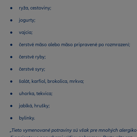
● ryža, cestoviny;
● jogurty;
● vajcia;
● čerstvé mäso alebo mäso pripravené po rozmrazení;
● čerstvé ryby;
● čerstvé syry;
● šalát, karfiol, brokolica, mrkva;
● uhorka, tekvica;
● jablká, hrušky;
● bylinky.
„Tieto vymenované potraviny sú však pre mnohých alergiko