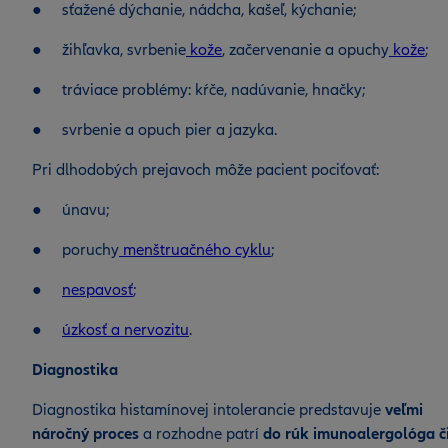
● sťažené dýchanie, nádcha, kašeľ, kýchanie;
● žihľavka, svrbenie
kože
, začervenanie a opuchy
kože
;
● tráviace problémy: kŕče, nadúvanie, hnačky;
● svrbenie a opuch pier a jazyka.
Pri dlhodobých prejavoch môže pacient pociťovať:
● únavu;
● poruchy
menštruačného cyklu
;
●
nespavosť
;
●
úzkosť a nervozitu
.
Diagnostika
Diagnostika histamínovej intolerancie predstavuje
veľmi
náročný proces
a rozhodne patrí
do rúk imunoalergológa č