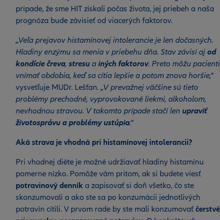
prípade, že sme HIT získali počas života, jej priebeh a naša
prognóza bude závisieť od viacerých faktorov.
„Veľa prejavov histamínovej intolerancie je len dočasných.
Hladiny enzýmu sa menia v priebehu dňa. Stav závisí aj
od
kondície čreva
,
stresu
a
iných faktorov
. Preto môžu pacienti
vnímať obdobia, keď sa cítia lepšie a potom znova horšie,“
vysvetľuje MUDr. Lešťan.
„V prevažnej väčšine sú tieto
problémy prechodné, vyprovokované liekmi, alkoholom,
nevhodnou stravou. V takomto prípade stačí len
upraviť
životosprávu a problémy ustúpia
.“
Aká strava je vhodná pri histamínovej intolerancii?
Pri vhodnej diéte je možné udržiavať hladiny histamínu
pomerne nízko. Pomôže vám pritom, ak si budete viesť
potravinový
denník
a zapisovať si doň všetko, čo ste
skonzumovali a ako ste sa po konzumácii jednotlivých
potravín cítili. V prvom rade by ste mali konzumovať
čerstvé