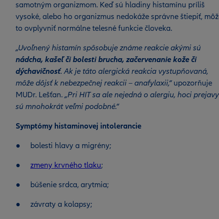
samotným organizmom. Keď sú hladiny histamínu príliš
vysoké, alebo ho organizmus nedokáže správne štiepiť, môž
to ovplyvniť normálne telesné funkcie človeka.
„Uvoľnený histamín spôsobuje známe reakcie akými sú
nádcha, kašeľ či bolesti brucha, začervenanie kože či
dýchavičnosť
. Ak je táto alergická reakcia vystupňovaná,
môže dôjsť k nebezpečnej reakcii – anafylaxii,“
upozorňuje
MUDr. Lešťan.
„Pri HIT sa ale nejedná o alergiu, hoci prejavy
sú mnohokrát veľmi podobné.“
Symptómy histaminovej intolerancie
● bolesti hlavy a migrény;
●
zmeny krvného tlaku
;
● búšenie srdca, arytmia;
● závraty a kolapsy;