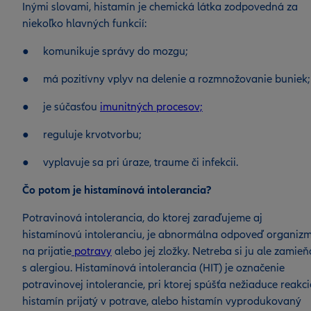
Inými slovami, histamín je chemická látka zodpovedná za
niekoľko hlavných funkcií:
● komunikuje správy do mozgu;
● má pozitívny vplyv na delenie a rozmnožovanie buniek;
● je súčasťou
imunitných procesov;
● reguluje krvotvorbu;
● vyplavuje sa pri úraze, traume či infekcii.
Čo potom je histamínová intolerancia?
Potravinová intolerancia, do ktorej zaraďujeme aj
histamínovú intoleranciu, je abnormálna odpoveď organiz
na prijatie
potravy
alebo jej zložky. Netreba si ju ale zamieň
s alergiou. Histamínová intolerancia (HIT) je označenie
potravinovej intolerancie, pri ktorej spúšťa nežiaduce reakci
histamín prijatý v potrave, alebo histamín vyprodukovaný