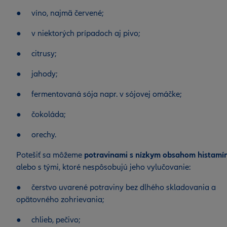
● víno, najmä červené;
● v niektorých prípadoch aj pivo;
● citrusy;
● jahody;
● fermentovaná sója napr. v sójovej omáčke;
● čokoláda;
● orechy.
Potešiť sa môžeme
potravinami s nízkym obsahom histamí
alebo s tými, ktoré nespôsobujú jeho vylučovanie:
● čerstvo uvarené potraviny bez dlhého skladovania a
opätovného zohrievania;
● chlieb, pečivo;