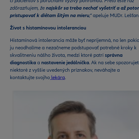
či pacientov s poruchami výživy pohromou. Preto ešte raz
zdôrazňujem, že
najskôr sa treba nechať vyšetriť a až poto
pristupovať k diétam šitým na mieru
,“
apeluje MUDr. Lešťan
Život s histamínovou intoleranciou
Histamínová intolerancia môže byť nepríjemná, no len pokia
ju neodhalíme a nezačneme podstupovať potrebné kroky k
skvalitneniu nášho života, medzi ktoré patrí
správna
diagnostika
a
nastavenie jedálnička
. Ak na sebe spozorujet
niektoré z vyššie uvedených príznakov, neváhajte a
kontaktujte svojho
lekára
.