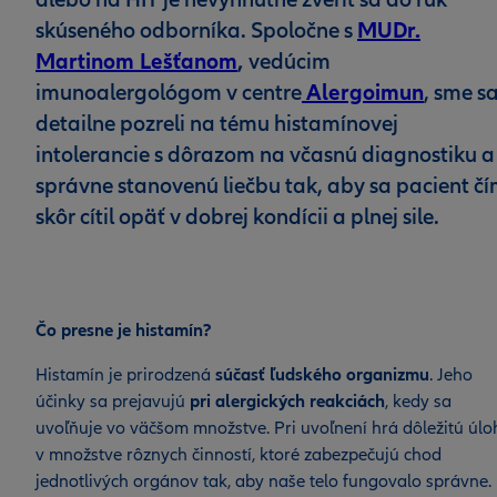
alebo na HIT je nevyhnutné zveriť sa do rúk
MUDr.
skúseného odborníka. Spoločne s
Martinom Lešťanom
,
vedúcim
Alergoimun
imunoalergológom v centre
, sme s
detailne pozreli na tému histamínovej
intolerancie s dôrazom na včasnú diagnostiku a
správne stanovenú liečbu tak, aby sa pacient č
skôr cítil opäť v dobrej kondícii a plnej sile.
Čo presne je histamín?
Histamín je prirodzená
súčasť ľudského organizmu
. Jeho
účinky sa prejavujú
pri alergických reakciách
, kedy sa
uvoľňuje vo väčšom množstve. Pri uvoľnení hrá dôležitú úlo
v množstve rôznych činností, ktoré zabezpečujú chod
jednotlivých orgánov tak, aby naše telo fungovalo správne.