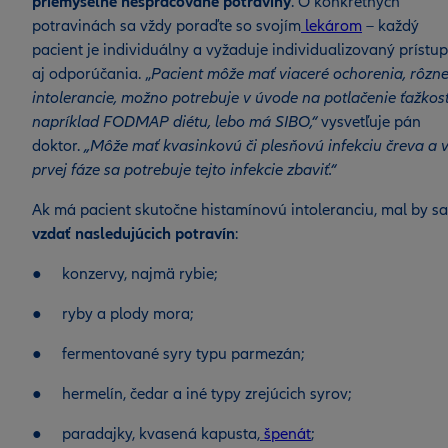
priemyselne nespracované potraviny
. O konkrétnych
potravinách sa vždy poraďte so svojím
lekárom
– každý
pacient je individuálny a vyžaduje individualizovaný prístup
aj odporúčania. „
Pacient môže mať viaceré ochorenia, rôzn
intolerancie, možno potrebuje v úvode na potlačenie ťažkost
napríklad FODMAP diétu, lebo má SIBO,“
vysvetľuje pán
doktor.
„Môže mať kvasinkovú či plesňovú infekciu čreva a 
prvej fáze sa potrebuje tejto infekcie zbaviť.“
Ak má pacient skutočne histamínovú intoleranciu, mal by sa
vzdať nasledujúcich potravín
:
● konzervy, najmä rybie;
● ryby a plody mora;
● fermentované syry typu parmezán;
● hermelín, čedar a iné typy zrejúcich syrov;
● paradajky, kvasená kapusta,
špenát
;