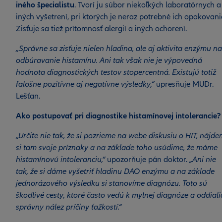
iného špecialistu
. Tvorí ju súbor niekoľkých laboratórnych a
iných vyšetrení, pri ktorých je neraz potrebné ich opakovani
Zisťuje sa tiež prítomnosť alergií a iných ochorení.
„Správne sa zisťuje nielen hladina, ale aj aktivita enzýmu na
odbúravanie histamínu. Ani tak však nie je výpovedná
hodnota diagnostických testov stopercentná. Existujú totiž
falošne pozitívne aj negatívne výsledky,“
upresňuje MUDr.
Lešťan.
Ako postupovať pri diagnostike histamínovej intolerancie?
„Určite nie tak, že si pozrieme na webe diskusiu o HIT, nájd
si tam svoje príznaky a na základe toho usúdime, že máme
histamínovú intoleranciu,“
upozorňuje pán doktor.
„Ani nie
tak, že si dáme vyšetriť hladinu DAO enzýmu a na základe
jednorázového výsledku si stanovíme diagnózu. Toto sú
škodlivé cesty, ktoré často vedú k mylnej diagnóze a oddiali
správny nález príčiny ťažkostí.“