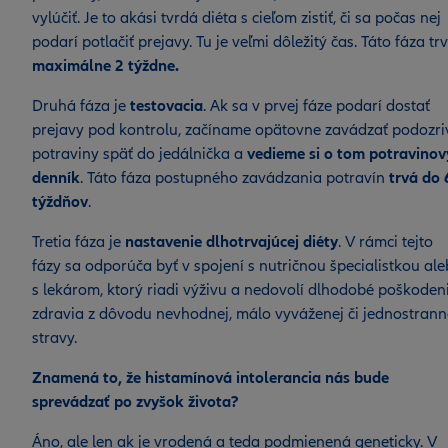
vylúčiť. Je to akási tvrdá diéta s cieľom zistiť, či sa počas nej
podarí potlačiť prejavy. Tu je veľmi dôležitý čas. Táto fáza tr
maximálne 2 týždne.
Druhá fáza je
testovacia
. Ak sa v prvej fáze podarí dostať
prejavy pod kontrolu, začíname opätovne zavádzať podozri
potraviny späť do jedálnička a
vedieme si o tom potravinov
denník
. Táto fáza postupného zavádzania potravín
trvá do 
týždňov
.
Tretia fáza je
nastavenie dlhotrvajúcej diéty
. V rámci tejto
fázy sa odporúča byť v spojení s nutričnou špecialistkou al
s lekárom, ktorý riadi výživu a nedovolí dlhodobé poškoden
zdravia z dôvodu nevhodnej, málo vyváženej či jednostrann
stravy.
Znamená to, že histamínová intolerancia nás bude
sprevádzať po zvyšok života?
Áno, ale len ak je vrodená a teda podmienená geneticky. V