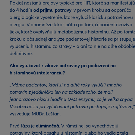
Pokiaľ nastanú prejavy typické pre HIT, ktoré sa manifestujú
do 4 hodín od príjmu potravy
, v prvom kroku sa odporúča
alergiologické vyšetrenie, ktoré vylúči klasickú potravinovú
alergiu. V anamnéze lekár pátra po tom, či pacient neužíva
lieky, ktoré ovplyvňujú metabolizmus histamínu. Až po tomt
kroku a dôslednej analýze pacientovej histórie sa pristupuje
vylúčeniu histamínu zo stravy – a ani to nie na dlhé obdobi
definitívne.
Ako vylučovať rizikové potraviny pri podozrení na
histamínovú intoleranciu?
„Máme pacientov, ktorí si na dlhé roky vylúčili mnoho
potravín z jedálnička len na základe toho, že mali
jednorázovo nižšiu hladinu DAO enzýmu, čo je veľká chyba.
Všeobecne sa pri vylučovaní potravín postupuje trojfázovo,“
vysvetľuje MUDr. Lešťan.
Prvá fáza je
eliminačná
. V rámci nej sa vynechávajú
potraviny, ktoré obsahujú histamín, alebo ho vedia z tela