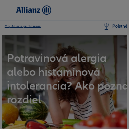
Poistné 
Môj Allianz prihlásenie
Potravinová alergia
alebo histamínová
intolerancia? Ako pozna
rozdiel